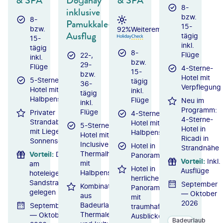
& SPA
Doğanay
& SPA
8-
inklusive
bzw.
8-
Pamukkale-
15-
bzw.
92%
Weiterempfehlung
Ausflug
tägig
15-
inkl.
tägig
8-
Flüge
22-,
inkl.
bzw.
29-
Flüge
4-Sterne-
15-
bzw.
Hotel mit
5-Sterne-
tägig
36-
Verpflegung
Hotel mit
inkl.
tägig
Halbpension
Flüge
Neu im
inkl.
Programm:
Flüge
Privater
4-Sterne-
4-Sterne-
Strandabschnitt
Hotel mit
5-Sterne-
Hotel in
mit Liegen und
Halbpension
Hotel mit All
Ricadi in
Sonnenschirmen
Inclusive /
Hotel in
Strandnähe
Thermalhotel
Vorteil
:
Direkt
Panoramalage
Vorteil
:
Inkl.
mit
am
Hotel in
Ausflüge
Halbpension
hoteleigenen
herrlicher
Sandstrand
September
Kombination
Panoramalage
gelegen
— Oktober
aus
mit
2026
Badeurlaub,
September
traumhaften
Thermalerlebnis
— Oktober
Ausblicken
Badeurlaub