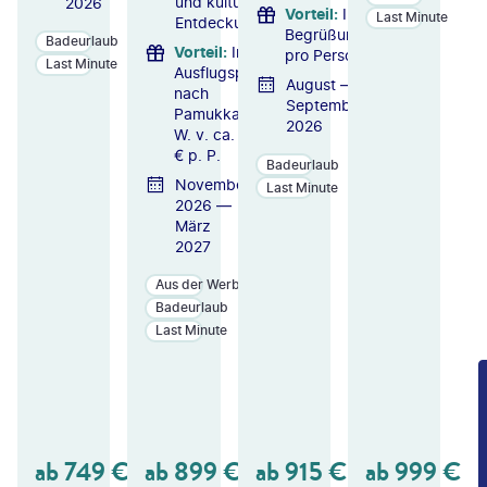
und kulturellen
2026
Vorteil
:
Inkl. 1 x
Last Minute
Entdeckungen
Begrüßungscocktail
Badeurlaub
Vorteil
:
Inkl.
pro Person
Last Minute
Ausflugspaket
August —
nach
September
Pamukkale i.
2026
W. v. ca. 149
€ p. P.
Badeurlaub
November
Last Minute
2026 —
März
2027
Aus der Werbung
Badeurlaub
Last Minute
ZU
ZU
ZU
M
M
M
A
A
A
N
N
N
GE
GE
GE
ab
749
€
ab
899
€
ab
915
€
ab
999
€
B
B
B