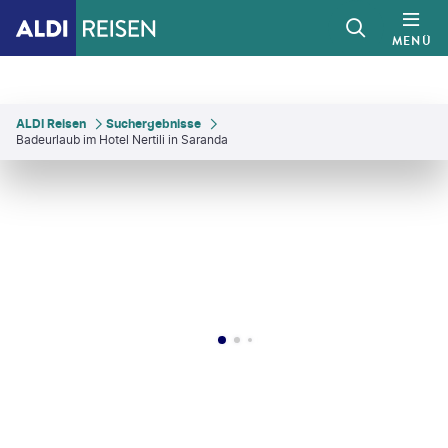
MENÜ
ALDI Reisen
Suchergebnisse
Badeurlaub im Hotel Nertili in Saranda
ndar Todorovic
©
Kar-Tr - gty