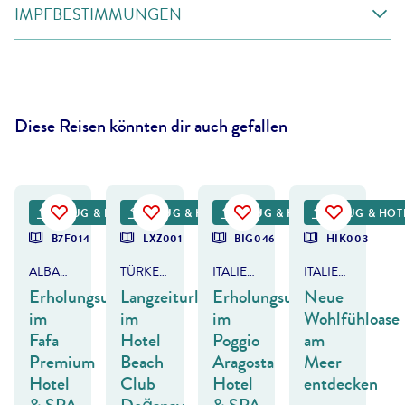
IMPFBESTIMMUNGEN
Diese Reisen könnten dir auch gefallen
©
dmbaker - gty
©
serkan sivri
©
FVividaPhotoPC - gty
©
Francesco Vaninetti Photo - gty
FLUG & HOTEL
FLUG & HOTEL
FLUG & HOTEL
FLUG & HOT
B7F014
LXZ001
BIG046
HIK003
ALBANIEN
TÜRKEI - PAMUKKALE & TÜRKISCHE RIVIERA
ITALIEN - ISCHIA
ITALIEN - KALABRIEN
Erholungsurlaub
Langzeiturlaub
Erholungsurlaub
Neue
im
im
im
Wohlfühloase
Fafa
Hotel
Poggio
am
Premium
Beach
Aragosta
Meer
Hotel
Club
Hotel
entdecken