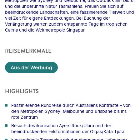
Metropolen wie Sydney und Melbourne, das Outback am Uluru
und die unberührte Natur Tasmaniens. Freuen Sie sich auf
beeindruckende Landschaften, eine faszinierende Tierwelt und
viel Zeit für eigene Entdeckungen. Bei Buchung der
Verlängerung warten zudem entspannte Tage im tropischen
Cairns und die Weltmetropole Singapur
REISEMERKMALE
Aus der Werbung
HIGHLIGHTS
Faszinierende Rundreise durch Australiens Kontraste – von
den Metropolen Sydney, Melbourne und Brisbane bis ins
rote Zentrum
Besuch des ikonischen Ayers Rock/Uluru und der
beeindruckenden Felsformationen der Olgas/Kata Tjuta
Naturerlebnis Tasmanien mit der charmanten Hafenstadt