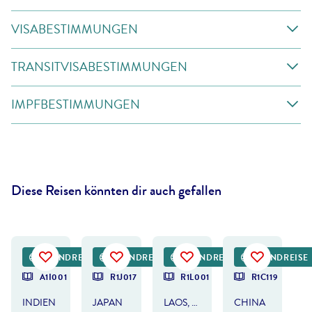
VISABESTIMMUNGEN
TRANSITVISABESTIMMUNGEN
IMPFBESTIMMUNGEN
Diese Reisen könnten dir auch gefallen
hadynyah - gty
©
Sean Pavone©shutterstock.com
©
Jun - gty
©
TONNAJA - gty
RUNDREISE
RUNDREISE
RUNDREISE
RUNDREISE
A1I001
R1J017
R1L001
R1C119
INDIEN
JAPAN
LAOS, KAMBODSCHA & VIETNAM
CHINA