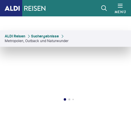
MENÜ
ALDI Reisen
Suchergebnisse
Metropolen, Outback und Naturwunder
wallix-gty
©
Maridav - gty
©
swissmediavision - gty
©
swissmediavision - gty