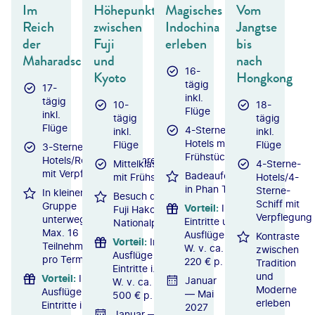
Im
Höhepunkte
Magisches
Vom
Reich
zwischen
Indochina
Jangtse
der
Fuji
erleben
bis
Maharadschas
und
nach
16-
Kyoto
Hongkong
tägig
17-
inkl.
tägig
10-
18-
Flüge
inkl.
tägig
tägig
Flüge
4-Sterne-
inkl.
inkl.
Hotels mit
Flüge
Flüge
3-Sterne-
Frühstück
Hotels/Resorts/Wüstenresort
Mittelklassehotels
4-Sterne-
mit Verpflegung
Badeaufenthalt
mit Frühstück
Hotels/4-
in Phan Thiet
Sterne-
In kleiner
Besuch des
Schiff mit
Gruppe
Vorteil
:
Inkl.
Fuji Hakone
Verpflegung
unterwegs:
Eintritte und
Nationalparks
Max. 16
Ausflüge i.
Kontraste
Vorteil
:
Inkl.
Teilnehmer
W. v. ca.
zwischen
Ausflüge &
pro Termin
220 € p. P.
Tradition
Eintritte i.
und
Vorteil
:
Inkl.
Januar
W. v. ca.
Moderne
Ausflüge &
— Mai
500 € p. P.
erleben
Eintritte i.
2027
Januar —