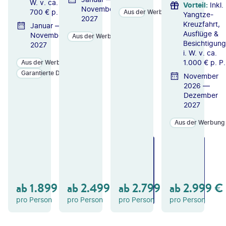
W. v. ca.
Vorteil
:
Inkl.
November
700 € p. P.
Aus der Werbung
Yangtze-
2027
Kreuzfahrt,
Januar —
Ausflüge &
November
Aus der Werbung
Besichtigun
2027
i. W. v. ca.
1.000 € p. P.
Aus der Werbung
Garantierte Durchführung
November
2026 —
Dezember
2027
Aus der Werbung
ZU
ZU
ZU
M
M
M
A
A
A
N
N
N
GE
GE
GE
ab
1.899
€
ab
2.499
€
ab
2.799
€
ab
2.999
€
B
B
B
OT
OT
OT
pro Person
pro Person
pro Person
pro Person