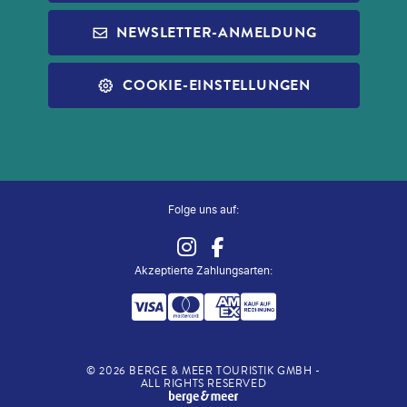
INFOS ZUR PAUSCHALREISE
ALDI MUSIC
NEWSLETTER-ANMELDUNG
SLEEP & FLY
REISECHECKLISTE
ALDI NORD
ALLE SERVICES
COOKIE-EINSTELLUNGEN
ALDI SÜD
ZUG ZUM FLUG
Folge uns auf:
Akzeptierte Zahlungsarten
:
©
2026
BERGE & MEER TOURISTIK GMBH -
ALL RIGHTS RESERVED