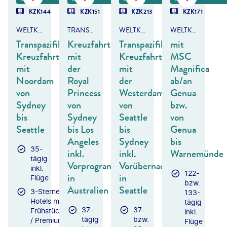
KZK144
KZK151
KZK213
KZK171
WELTKREUZFAHRT
TRANSPAZIFIK
WELTKREUZFAHRT
WELTKREUZFAHRT
Transpazifik-
Kreuzfahrt
Transpazifik-
mit
Kreuzfahrt
mit
Kreuzfahrt
MSC
mit
der
mit
Magnifica
Noordam
Royal
der
ab/an
von
Princess
Westerdam
Genua
Sydney
von
von
bzw.
bis
Sydney
Seattle
von
Seattle
bis Los
bis
Genua
Angeles
Sydney
bis
35-
inkl.
inkl.
Warnemünde
tägig
Vorprogramm
Vorübernachtung
inkl.
122-
in
in
Flüge
bzw.
Australien
Seattle
3-Sterne-
133-
Hotels mit
tägig
37-
37-
Frühstück
inkl.
tägig
bzw.
/ Premium-
Flüge