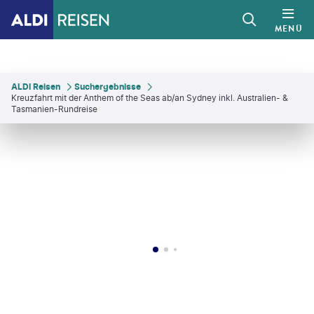
MENÜ
ALDI Reisen
Suchergebnisse
Kreuzfahrt mit der Anthem of the Seas ab/an Sydney inkl. Australien- &
Tasmanien-Rundreise
estock - gty
©
denizunlusu - gty
©
Ira Sokolovskaya-shutterstock
©
Michel Verdure