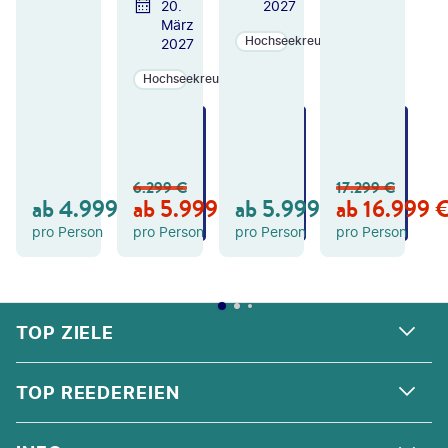
20.
2027
März
Hochseekreuzfahrten
2027
Hochseekreuzfahrten
ZU
ZU
ZU
M
M
M
A
A
A
N
N
N
6.299
€
17.299
€
GE
GE
GE
ab
4.999
€
ab
5.999
€
ab
5.999
€
ab
16.999
B
B
B
OT
OT
OT
pro Person
pro Person
pro Person
pro Person
FOOTER
Footer navigation
TOP ZIELE
ALPEN
TOP REEDEREIEN
ANDALUSIEN