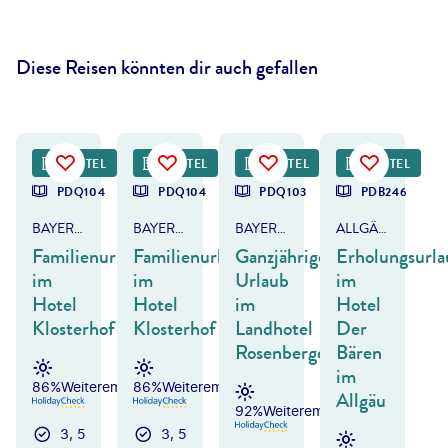
Diese Reisen könnten dir auch gefallen
©
Studio4 - gty
HOTEL
HOTEL
HOTEL
HOTEL
PDQ104
PDQ104
PDQ103
PDB246
BAYERISCHER WALD - NEUKIRCHEN
BAYERISCHER WALD - NEUKIRCHEN
BAYERISCHER WALD - WEGSCHEID
ALLGÄU - EISENBERG
Familienurlaub
Familienurlaub
Ganzjähriger
Erholungsurla
im
im
Urlaub
im
Hotel
Hotel
im
Hotel
Klosterhof
Klosterhof
Landhotel
Der
Rosenberger
Bären
im
86%
Weiterempfehlung
86%
Weiterempfehlung
Allgäu
92%
Weiterempfehlung
3, 5
3, 5