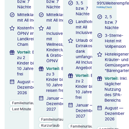
bzw. 7
bzw. 7
3, 5
99%
Weiterempfe
Nächte
Nächte
bzw. 7
Nächte
Mittelklassehotel
Mittelklassehotel
2, 5
mit All Inclusive
mit All Inclusive
Landhotel
bzw. 7
mit All
Nächte
Kostenfreier
All
Inclusive
ÖPNV im
Inclusive
3-Sterne-
Landkreis
mit
Urlaub ohne
Hotel mit
Cham
Wellness,
Extrakosten
Vollpension
Kinderclub
dank
Vorteil
:
Bis
Hoteleigener
& Gratis-
umfangreichem
zu 2
Kräuter- und
ÖPNV
All Inclusive-
Kinder bis
Gemüsegart
Angebot
10 Jahre
Vorteil
:
Bis
"Bärengarte
frei
zu 3
Vorteil
:
Bis
Vorteil
:
Inkl.
Kinder bis
zu 2
August —
täglicher
10 Jahre
Kinder bis
Dezember
Nutzung
reisen frei
10 Jahre
2026
des SPA-
frei
Januar —
Bereichs
Familienurlaub
Dezember
Januar —
August —
2027
Last Minute
Dezember
Dezember
2027
2026
Familienurlaub
Kurzurlaub
Familienurlaub