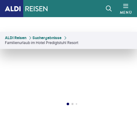
MENÜ
ALDI Reisen
Suchergebnisse
Familienurlaub im Hotel Predigtstuhl Resort
Dolmatov - gty
©
Mateusz Tondel
©
Mateusz Tondel
©
Mateusz Tondel