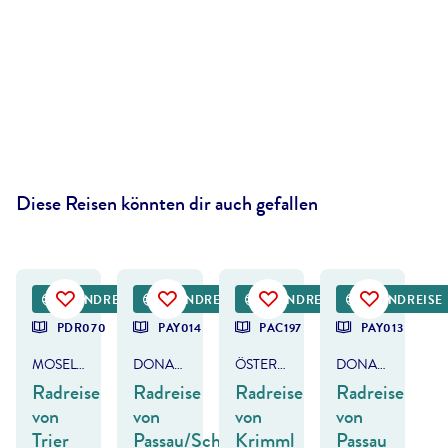
Diese Reisen könnten dir auch gefallen
©
Eurobike Radreisen
©
Eurofun
©
Eurobike Radreisen
RUNDREISE
RUNDREISE
RUNDREISE
RUNDREISE
PDR070
PAY014
PAC197
PAY013
MOSEL-RADWEG
DONAU-RADWEG
ÖSTERREICH - TAUERNRADWEG
DONAU-RADWEG
Radreise
Radreise
Radreise
Radreise
von
von
von
von
Trier
Passau/Schärding
Krimml
Passau