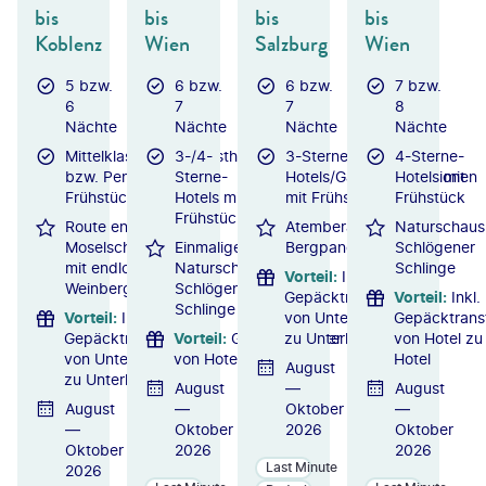
bis
bis
bis
bis
Koblenz
Wien
Salzburg
Wien
5 bzw.
6 bzw.
6 bzw.
7 bzw.
6
7
7
8
Nächte
Nächte
Nächte
Nächte
Mittelklassehotels/Gasthöfe
3-/4-
3-Sterne-
4-Sterne-
bzw. Pensionen mit
Sterne-
Hotels/Gasthöfe/Pensionen
Hotels mit
Frühstück
Hotels mit
mit Frühstück
Frühstück
Frühstück
Route entlang
Atemberaubende
Naturschaus
Moselschleifen
Einmaliges
Bergpanoramen
Schlögener
mit endlosen
Naturschauspiel
Schlinge
Vorteil
:
Inkl.
Weinbergen
Schlögener
Gepäcktransfer
Vorteil
:
Inkl.
Schlinge
Vorteil
:
Inkl.
von Unterkunft
Gepäcktrans
Gepäcktransfer
Vorteil
:
Gepäcktransfer
zu Unterkunft
von Hotel zu
von Unterkunft
von Hotel zu Hotel
Hotel
August
zu Unterkunft
August
—
August
August
—
Oktober
—
—
Oktober
2026
Oktober
Oktober
2026
2026
Last Minute
2026