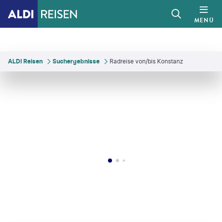
MENÜ
ALDI Reisen
Suchergebnisse
Radreise von/bis Konstanz
©
TB
©
Radweg Reisen
©
Juergen Sack - gty
©
Thomas Bichler