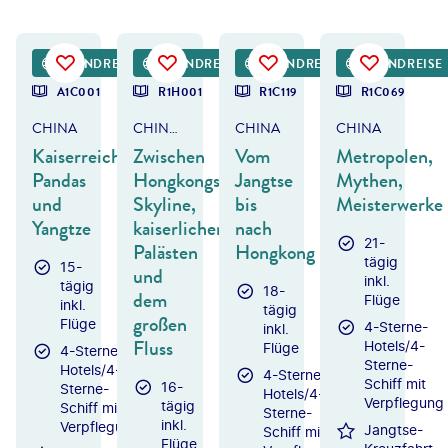
©
zhaojiankang
©
lakovKalinin - gty
©
TONNAJA - gty
©
Twenty47studio - gty
RUNDREISE
RUNDREISE
RUNDREISE
RUNDREISE
DEAL
A1C001
R1H001
R1C119
R1C069
CHINA
CHINA & YANGTZE-KREUZFAHRT
CHINA
CHINA
Kaiserreich,
Zwischen
Vom
Metropolen,
Pandas
Hongkongs
Jangtse
Mythen,
und
Skyline,
bis
Meisterwerke
Yangtze
kaiserlichen
nach
21-
Palästen
Hongkong
tägig
15-
und
inkl.
tägig
18-
dem
Flüge
inkl.
tägig
großen
Flüge
4-Sterne-
inkl.
Fluss
Hotels/4-
Flüge
4-Sterne-
Sterne-
Hotels/4-
4-Sterne-
Schiff mit
16-
Sterne-
Hotels/4-
Verpflegung
tägig
Schiff mit
Sterne-
inkl.
Verpflegung
Jangtse-
Schiff mit
Flüge