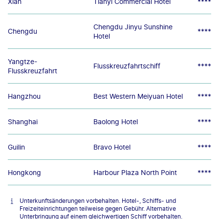
Xian
Tianyi Commercial Hotel
****
Chengdu Jinyu Sunshine
Chengdu
****
Hotel
Yangtze-
Flusskreuzfahrtschiff
****
Flusskreuzfahrt
Hangzhou
Best Western Meiyuan Hotel
****
Shanghai
Baolong Hotel
****
Guilin
Bravo Hotel
****
Hongkong
Harbour Plaza North Point
****
Unterkunftsänderungen vorbehalten. Hotel-, Schiffs- und
Freizeiteinrichtungen teilweise gegen Gebühr. Alternative
Unterbringung auf einem gleichwertigen Schiff vorbehalten.