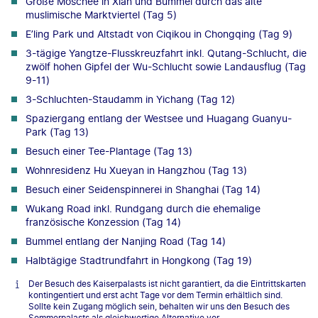
Große Moschee in Xian und Bummel durch das alte
muslimische Marktviertel (Tag 5)
E’ling Park und Altstadt von Ciqikou in Chongqing (Tag 9)
3-tägige Yangtze-Flusskreuzfahrt inkl. Qutang-Schlucht, die
zwölf hohen Gipfel der Wu-Schlucht sowie Landausflug (Tag
9-11)
3-Schluchten-Staudamm in Yichang (Tag 12)
Spaziergang entlang der Westsee und Huagang Guanyu-
Park (Tag 13)
Besuch einer Tee-Plantage (Tag 13)
Wohnresidenz Hu Xueyan in Hangzhou (Tag 13)
Besuch einer Seidenspinnerei in Shanghai (Tag 14)
Wukang Road inkl. Rundgang durch die ehemalige
französische Konzession (Tag 14)
Bummel entlang der Nanjing Road (Tag 14)
Halbtägige Stadtrundfahrt in Hongkong (Tag 19)
Der Besuch des Kaiserpalasts ist nicht garantiert, da die Eintrittskarten
kontingentiert und erst acht Tage vor dem Termin erhältlich sind.
Sollte kein Zugang möglich sein, behalten wir uns den Besuch des
Sommerpalasts als gleichwertige Alternative vor.