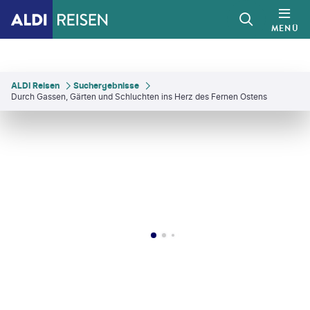
MENÜ
ALDI Reisen
Suchergebnisse
Durch Gassen, Gärten und Schluchten ins Herz des Fernen Ostens
vKalinin - gty
©
Chalffy - gty
©
zhudifeng-gty
©
kool99-gty