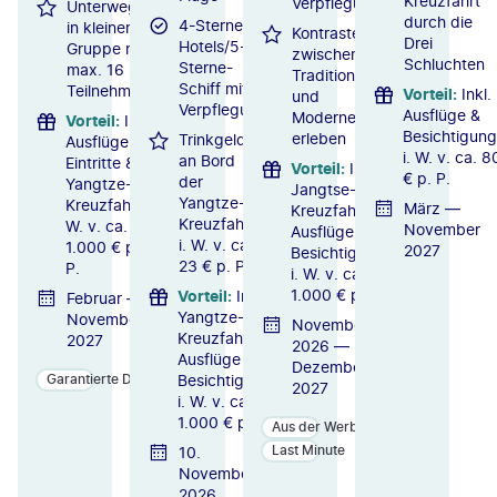
Kreuzfahrt
Verpflegung
Unterwegs
durch die
4-Sterne-
in kleiner
Kontraste
Drei
Hotels/5-
Gruppe mit
zwischen
Schluchten
Sterne-
max. 16
Tradition
Schiff mit
Teilnehmern
Vorteil
:
Inkl.
und
Verpflegung
Ausflüge &
Moderne
Vorteil
:
Inkl.
Besichtigun
erleben
Trinkgelder
Ausflüge,
i. W. v. ca. 
an Bord
Eintritte &
Vorteil
:
Inkl.
€ p. P.
der
Yangtze-
Jangtse-
Yangtze-
Kreuzfahrt i.
März —
Kreuzfahrt,
Kreuzfahrt
W. v. ca.
November
Ausflüge &
i. W. v. ca.
1.000 € p.
2027
Besichtigungen
23 € p. P.
P.
i. W. v. ca.
1.000 € p. P.
Vorteil
:
Inkl.
Februar —
Yangtze-
November
November
Kreuzfahrt,
2027
2026 —
Ausflüge &
Dezember
Besichtigungen
Garantierte Durchführung
2027
i. W. v. ca.
1.000 € p. P.
Aus der Werbung
Last Minute
10.
November
2026