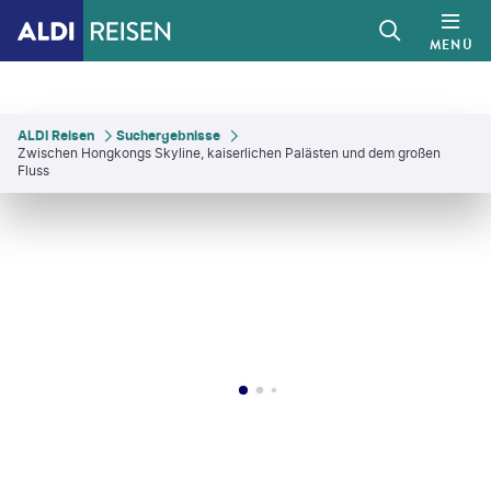
MENÜ
ALDI Reisen
Suchergebnisse
Zwischen Hongkongs Skyline, kaiserlichen Palästen und dem großen
Fluss
vKalinin - gty
©
Hong Kong Tourism Board
©
Hong Kong Tourism Board
©
Hong Kong Tourism Board