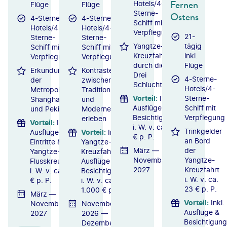
Fernen
Hotels/4-
Flüge
Flüge
Sterne-
Ostens
4-Sterne-
4-Sterne-
Schiff mit
Hotels/4-
Hotels/4-
Verpflegung
21-
Sterne-
Sterne-
Yangtze-
tägig
Schiff mit
Schiff mit
Kreuzfahrt
inkl.
Verpflegung
Verpflegung
durch die
Flüge
Erkundung
Kontraste
Drei
4-Sterne-
der
zwischen
Schluchten
Hotels/4-
Metropolen
Tradition
Vorteil
:
Inkl.
Sterne-
Shanghai
und
Ausflüge &
Schiff mit
und Peking
Moderne
Besichtigungen
Verpflegung
erleben
Vorteil
:
Inkl.
i. W. v. ca. 800
Trinkgelder
Ausflüge,
Vorteil
:
Inkl.
€ p. P.
an Bord
Eintritte &
Yangtze-
März —
der
Yangtze-
Kreuzfahrt,
November
Yangtze-
Flusskreuzfahrt
Ausflüge &
2027
Kreuzfahrt
i. W. v. ca. 800
Besichtigungen
i. W. v. ca.
€ p. P.
i. W. v. ca.
23 € p. P.
1.000 € p. P.
März —
Vorteil
:
Inkl.
November
November
Ausflüge &
2027
2026 —
Besichtigun
Dezember