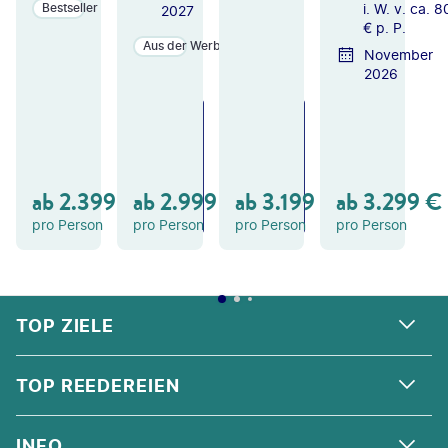
i. W. v. ca. 
Bestseller
2027
€ p. P.
Aus der Werbung
November
2026
ZU
ZU
ZU
M
M
M
A
A
A
N
N
N
GE
GE
GE
ab
2.399
€
ab
2.999
€
ab
3.199
€
ab
3.299
€
B
B
B
OT
OT
OT
pro Person
pro Person
pro Person
pro Person
FOOTER
Footer navigation
TOP ZIELE
ALPEN
TOP REEDEREIEN
ANDALUSIEN
COSTA KREUZFAHRTEN
INFO