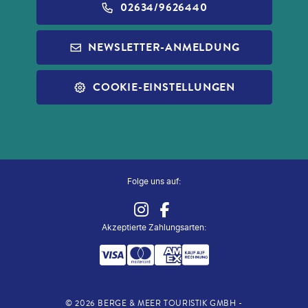
BARRIEREFREIHEIT
ALDI GESCHENKGUTSCHEINE
02634/9626440
REISEFÜHRER
INFOS ZUR PAUSCHALREISE
ALDI MUSIC
NEWSLETTER-ANMELDUNG
SLEEP & FLY
REISECHECKLISTE
ALDI NORD
ALLE SERVICES
COOKIE-EINSTELLUNGEN
ALDI SÜD
ZUG ZUM FLUG
Folge uns auf:
Akzeptierte Zahlungsarten
:
©
2026
BERGE & MEER TOURISTIK GMBH -