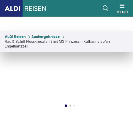
MENÜ
ALDI Reisen
Suchergebnisse
Rad & Schiff Flusskreuzfahrt mit MS Prinzessin Katharina ab/an
Engelhartszell
ady_31 - gty
©
Juergen Sack - gty
©
Animaflora - gty