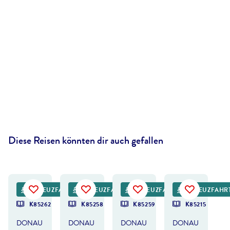
Diese Reisen könnten dir auch gefallen
©
Givaga - gty
©
Ihor_Tailwind_- gty
©
extravagantni - gty
©
Stefan Rotter - gty
KREUZFAHRT
KREUZFAHRT
KREUZFAHRT
KREUZFAHR
K85262
K85258
K85259
K85215
DONAU
DONAU
DONAU
DONAU