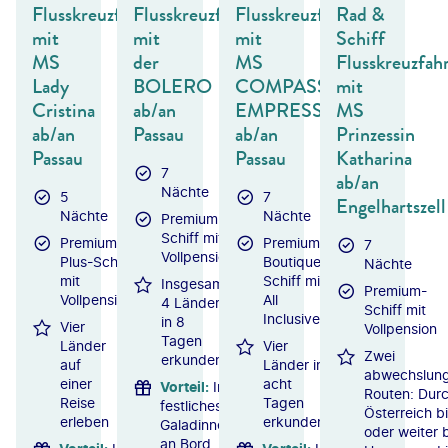
Flusskreuzfahrt
Flusskreuzfahrt
Flusskreuzfahrt
Rad &
mit
mit
mit
Schiff
MS
der
MS
Flusskreuzfah
Lady
BOLERO
COMPASS
mit
Cristina
ab/an
EMPRESS
MS
ab/an
Passau
ab/an
Prinzessin
Passau
Passau
Katharina
7
ab/an
Nächte
5
7
Engelhartszell
Nächte
Nächte
Premium-
Schiff mit
Premium-
Premium-
7
Vollpension
Plus-Schiff
Boutique-
Nächte
mit
Schiff mit
Insgesamt
Premium-
Vollpension
All
4 Länder
Schiff mit
Inclusive
in 8
Vier
Vollpension
Tagen
Länder
Vier
Zwei
erkunden
auf
Länder in
abwechslung
einer
acht
Vorteil
:
Inkl.
Routen: Dur
Reise
Tagen
festliches
Österreich b
erleben
erkunden
Galadinner
oder weiter 
an Bord