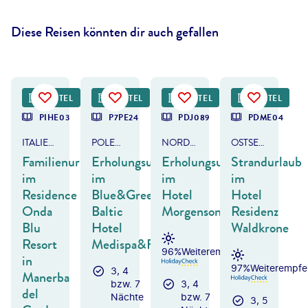
Diese Reisen könnten dir auch gefallen
©
fermate - gty
HOTEL
HOTEL
HOTEL
HOTEL
DEAL
PIHE03
P7PE24
PDJ089
PDME04
ITALIEN - GARDASEE
POLEN - KOLBERG
NORDSEE - BÜSUM
OSTSEE - KÜHLUNGSBORN
Familienurlaub
Erholungsurlaub
Erholungsurlaub
Strandurlaub
im
im
im
im
Residence
Blue&Green
Hotel
Hotel
Onda
Baltic
Morgensonne
Residenz
Blu
Hotel
Waldkrone
Resort
Medispa&Fit
96%
Weiterempfehlung
in
97%
Weiterempfe
3, 4
Manerba
bzw. 7
3, 4
del
Nächte
bzw. 7
3, 5