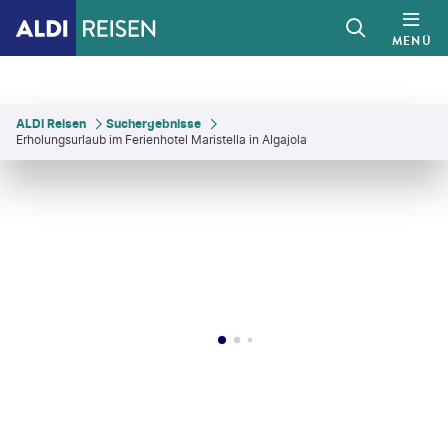
MENÜ
ALDI Reisen
Suchergebnisse
Erholungsurlaub im Ferienhotel Maristella in Algajola
 Images - gty
©
Mateusz Tondel
©
Mateusz Tondel