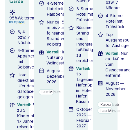
Garda
Nächte
bzw. 7
4-Sterne-
Nächte
Hotel mit
3-Sterne-
Halbpension
Hotel mit
4-Sterne-
95%
Weiterempfehlung
Frühstück
Hotel mit
Nur ca. 500
Frühstück
m bis zum
Büsumer
3, 4
feinsandigen
Strand
Top
bzw. 7
Strand von
und
Ausgangspu
Nächte
Kolberg
Innenstadt
für Ausflüge
fußläufig
4-Sterne-
Vorteil
:
Inkl.
Vorteil
:
Nur
zu
Appartementanlage
Nutzung des
ca. 140 m
erreichen
mit
Wellnessbereichs
vom
Selbstverpflegung
Vorteil
:
Inkl.
Ostseestran
August —
1 x
Hotel
entfernt
Dezember
Tageseintritt
direkt am
2026
August —
HafenSpa
Ufer des
November
im Hotel
Gardasees
Last Minute
2026
Hafen
gelegen
Büsum
Vorteil
:
Bis
Kurzurlaub
Oktober
zu 3
Last Minute
2026 —
Kinder bis
Februar
17 Jahre
2027
reisen frei