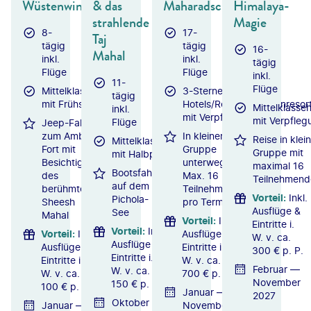
Wüstenwind
& das
Maharadschas
Himalaya-
strahlende
Magie
8-
17-
Taj
tägig
tägig
16-
Mahal
inkl.
inkl.
tägig
Flüge
Flüge
inkl.
11-
Flüge
Mittelklassehotels
3-Sterne-
tägig
mit Frühstück
Hotels/Resorts/Wüstenresor
Mittelklasseh
inkl.
mit Verpflegung
mit Verpfleg
Flüge
Jeep-Fahrt
zum Amber
In kleiner
Reise in klei
Mittelklassehotels
Fort mit
Gruppe
Gruppe mit
mit Halbpension
Besichtigung
unterwegs:
maximal 16
Bootsfahrt
des
Max. 16
Teilnehmend
auf dem
berühmten
Teilnehmer
Vorteil
:
Inkl.
Pichola-
Sheesh
pro Termin
Ausflüge &
See
Mahal
Vorteil
:
Inkl.
Eintritte i.
Vorteil
:
Inkl.
Vorteil
:
Inkl.
Ausflüge &
W. v. ca.
Ausflüge &
Ausflüge &
Eintritte i.
300 € p. P.
Eintritte i.
Eintritte i.
W. v. ca.
Februar —
W. v. ca.
W. v. ca.
700 € p. P.
November
150 € p. P.
100 € p. P.
Januar —
2027
Oktober
Januar —
November