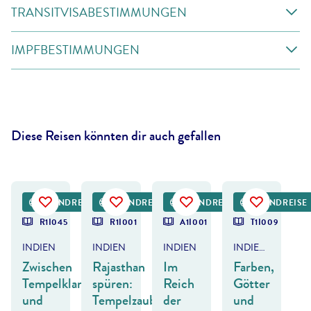
TRANSITVISABESTIMMUNGEN
IMPFBESTIMMUNGEN
Diese Reisen könnten dir auch gefallen
hkapoorphoto-gty
©
filipefrazao-gty
©
hadynyah - gty
©
SasinTipchai
RUNDREISE
RUNDREISE
RUNDREISE
FRÜHBUCHER-
RUNDREISE
R1I045
R1I001
A1I001
T1I009
INDIEN
INDIEN
INDIEN
INDIEN & NEPAL
Zwischen
Rajasthan
Im
Farben,
Tempelklang
spüren:
Reich
Götter
und
Tempelzauber
der
und