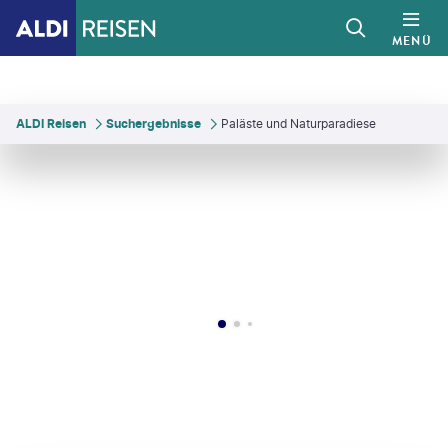
MENÜ
ALDI Reisen
Suchergebnisse
Paläste und Naturparadiese
diavision - gty
©
Boris Stroujko - shutterstock.com
©
hadynyah - gty
©
Roop_Dey-gty