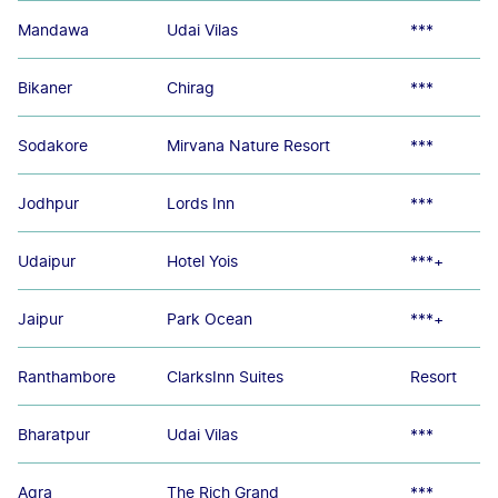
Mandawa
Udai Vilas
***
Bikaner
Chirag
***
Sodakore
Mirvana Nature Resort
***
Jodhpur
Lords Inn
***
Udaipur
Hotel Yois
***+
Jaipur
Park Ocean
***+
Ranthambore
ClarksInn Suites
Resort
Bharatpur
Udai Vilas
***
Agra
The Rich Grand
***