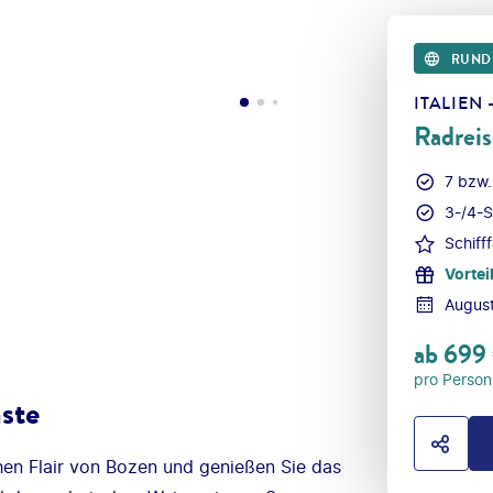
RUND
ITALIEN
Radreis
7 bzw.
3-/4-S
Schiff
Vortei
Augus
ab
699
pro Person
ste
HOTE
hen Flair von Bozen und genießen Sie das