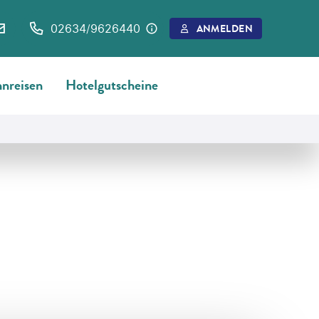
02634/9626440
ANMELDEN
nreisen
Hotelgutscheine
©
StevanZZ - gty