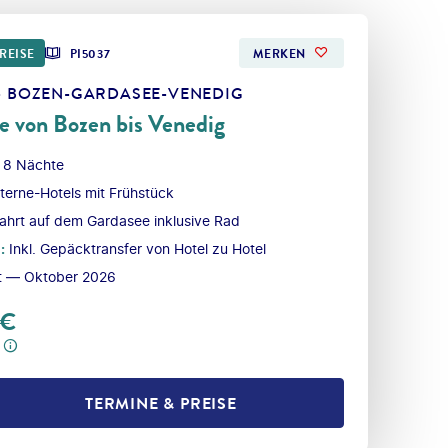
REISE
PI5037
MERKEN
 - BOZEN-GARDASEE-VENEDIG
e von Bozen bis Venedig
 8 Nächte
terne-Hotels mit Frühstück
fahrt auf dem Gardasee inklusive Rad
l
:
Inkl. Gepäcktransfer von Hotel zu Hotel
t — Oktober 2026
€
TERMINE & PREISE
L TEILEN