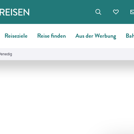
Reiseziele
Reise finden
Aus der Werbung
Bah
Venedig
©
Paul Antonescu- gty