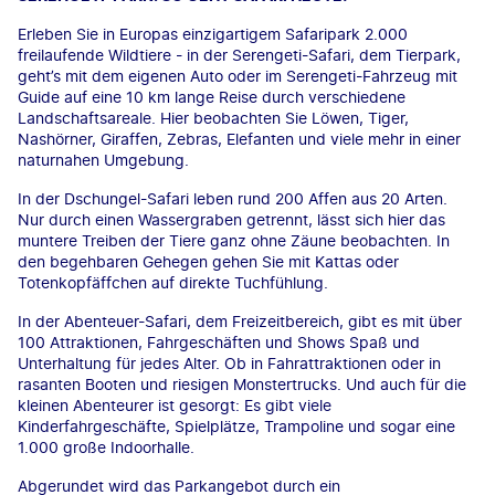
Erleben Sie in Europas einzigartigem Safaripark 2.000
freilaufende Wildtiere - in der Serengeti-Safari, dem Tierpark,
geht’s mit dem eigenen Auto oder im Serengeti-Fahrzeug mit
Guide auf eine 10 km lange Reise durch verschiedene
Landschaftsareale. Hier beobachten Sie Löwen, Tiger,
Nashörner, Giraffen, Zebras, Elefanten und viele mehr in einer
naturnahen Umgebung.
In der Dschungel-Safari leben rund 200 Affen aus 20 Arten.
Nur durch einen Wassergraben getrennt, lässt sich hier das
muntere Treiben der Tiere ganz ohne Zäune beobachten. In
den begehbaren Gehegen gehen Sie mit Kattas oder
Totenkopfäffchen auf direkte Tuchfühlung.
In der Abenteuer-Safari, dem Freizeitbereich, gibt es mit über
100 Attraktionen, Fahrgeschäften und Shows Spaß und
Unterhaltung für jedes Alter. Ob in Fahrattraktionen oder in
rasanten Booten und riesigen Monstertrucks. Und auch für die
kleinen Abenteurer ist gesorgt: Es gibt viele
Kinderfahrgeschäfte, Spielplätze, Trampoline und sogar eine
1.000 große Indoorhalle.
Abgerundet wird das Parkangebot durch ein