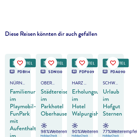
Diese Reisen könnten dir auch gefallen
 Brandsätter Stiftung & Co. KG
©
Norbert Dr-Lange - gty
HOTEL
HOTEL
HOTEL
FRÜHBUCHER-
HOTEL
PDB114
SDN130
PDP009
PDA090
NÜRNBERG
OBERHAUSEN
HARZ - HAHNENKLEE
SCHWARZWALD - BREITNAU
Familienurlaub
Städtereise
Erholungsurlaub
Urlaub
im
im
im
im
Playmobil-
Parkhotel
Hotel
Hofgut
FunPark
Oberhausen
Walpurgishof
Sternen
mit
Aufenthalt
98%
Weiterempfehlung
90%
Weiterempfehlung
77%
Weiterempfe
im