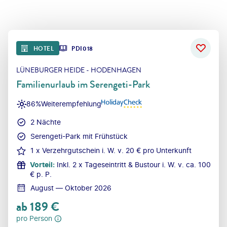
HOTEL
PDI018
LÜNEBURGER HEIDE - HODENHAGEN
Familienurlaub im Serengeti-Park
86%
Weiterempfehlung
2 Nächte
Serengeti-Park mit Frühstück
1 x Verzehrgutschein i. W. v. 20 € pro Unterkunft
Vorteil
:
Inkl. 2 x Tageseintritt & Bustour i. W. v. ca. 100
€ p. P.
August — Oktober 2026
ab
189
€
pro Person