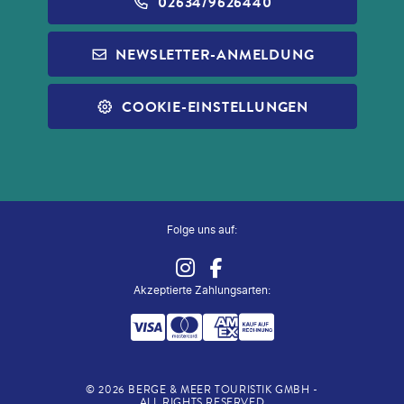
BARRIEREFREIHEIT
ALDI GESCHENKGUTSCHEINE
02634/9626440
REISEFÜHRER
INFOS ZUR PAUSCHALREISE
ALDI MUSIC
NEWSLETTER-ANMELDUNG
SLEEP & FLY
REISECHECKLISTE
ALDI NORD
ALLE SERVICES
COOKIE-EINSTELLUNGEN
ALDI SÜD
ZUG ZUM FLUG
Folge uns auf:
Akzeptierte Zahlungsarten
:
©
2026
BERGE & MEER TOURISTIK GMBH -
ALL RIGHTS RESERVED