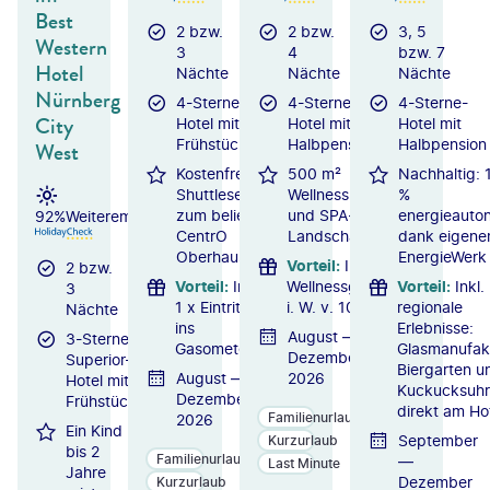
Best
2 bzw.
2 bzw.
3, 5
Western
3
4
bzw. 7
Hotel
Nächte
Nächte
Nächte
Nürnberg
4-Sterne-
4-Sterne-
4-Sterne-
City
Hotel mit
Hotel mit
Hotel mit
Frühstück
Halbpension
Halbpension
West
Kostenfreier
500 m²
Nachhaltig: 
Shuttleservice
Wellness-
%
zum beliebten
und SPA-
energieauto
92%
Weiterempfehlung
CentrO
Landschaft
dank eigen
Oberhausen
EnergieWerk
Vorteil
:
Inkl.
2 bzw.
Vorteil
:
Inkl.
Wellnessgutschein
Vorteil
:
Inkl.
3
1 x Eintritt
i. W. v. 10 € p. P.
regionale
Nächte
ins
Erlebnisse:
August —
3-Sterne-
Gasometer
Glasmanufakt
Dezember
Superior-
Biergarten u
August —
2026
Hotel mit
Kuckucksuhr
Dezember
Frühstück
direkt am Ho
Familienurlaub
2026
Ein Kind
September
Kurzurlaub
bis 2
Familienurlaub
—
Last Minute
Jahre
Dezember
Kurzurlaub