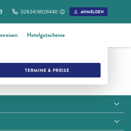
02634/9626440
ANMELDEN
nreisen
Hotelgutscheine
L
MERKEN
TERMINE & PREISE
L TEILEN