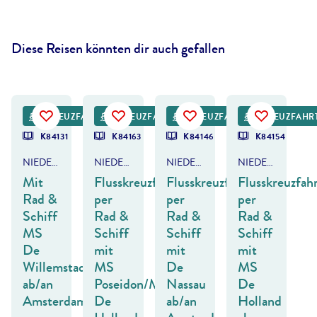
Diese Reisen könnten dir auch gefallen
©
SCStock - gty
©
James O'Neil - gty
©
jan van der Wolf - gty
©
Brzozowska - gty
FRÜHBUCHER-VORTEIL
KREUZFAHRT
FRÜHBUCHER-VORTEIL
KREUZFAHRT
FRÜHBUCHER-VORTEIL
KREUZFAHRT
KREUZFAHR
K84131
K84163
K84146
K84154
NIEDERLANDE - NORDROUTE
NIEDERLANDE - NORD-/SÜDROUTE
NIEDERLANDE - HANSEROUTE
NIEDERLANDE & BELGIEN
Mit
Flusskreuzfahrt
Flusskreuzfahrt
Flusskreuzfah
Rad &
per
per
per
Schiff
Rad &
Rad &
Rad &
MS
Schiff
Schiff
Schiff
De
mit
mit
mit
Willemstad
MS
De
MS
ab/an
Poseidon/MS
Nassau
De
Amsterdam
De
ab/an
Holland