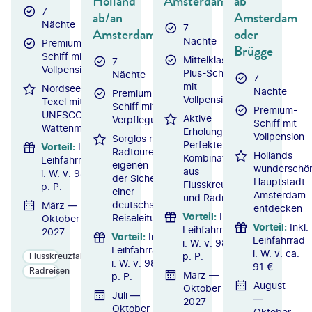
Holland
Amsterdam
ab
7
ab/an
Amsterdam
Nächte
7
Amsterdam
oder
Nächte
Premium-
Brügge
Schiff mit
Mittelklasse-
7
Vollpension
Plus-Schiff
Nächte
7
mit
Nordseeinsel
Nächte
Premium-
Vollpension
Texel mit
Schiff mit
Premium-
UNESCO-
Aktive
Verpflegung
Schiff mit
Wattenmeer
Erholung:
Vollpension
Sorglos radeln:
Perfekte
Vorteil
:
Inkl.
Radtouren im
Hollands
Kombination
Leihfahrrad
eigenen Tempo mit
wunderschö
aus
i. W. v. 98 €
der Sicherheit
Hauptstadt
Flusskreuzfahrt
p. P.
einer
Amsterdam
und Radreise
deutschsprachigen
März —
entdecken
Vorteil
:
Inkl.
Reiseleitung
Oktober
Vorteil
:
Inkl.
Leihfahrrad
2027
Vorteil
:
Inkl.
Leihfahrrad
i. W. v. 98 €
Leihfahrrad
i. W. v. ca.
p. P.
Flusskreuzfahrten
i. W. v. 98 €
91 €
Radreisen
März —
p. P.
August
Oktober
Juli —
—
2027
Oktober
Oktober