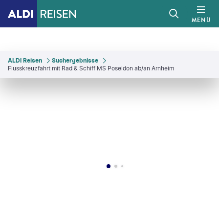
MENÜ
ALDI Reisen
Suchergebnisse
Flusskreuzfahrt mit Rad & Schiff MS Poseidon ab/an Arnheim
 Sellies - gty
©
Halfpoint Images - gty
©
Milos Ruzicka - gty