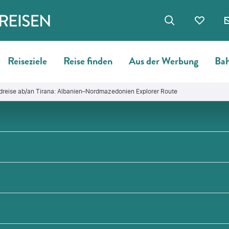
Reiseziele
Reise finden
Aus der Werbung
Bah
reise ab/an Tirana: Albanien–Nordmazedonien Explorer Route