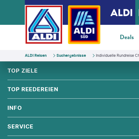
Deals
ALDI Reisen
Suchergebnisse
Individuelle Rundreise 
FOOTER
Footer navigation
TOP ZIELE
ALPEN
TOP REEDEREIEN
ANDALUSIEN
COSTA KREUZFAHRTEN
INFO
SKANDINAVIEN
MSC CRUISES
ORIENT
ÜBER UNS
SERVICE
CELEBRITY CRUISES
NORDSEE
QUALITÄT