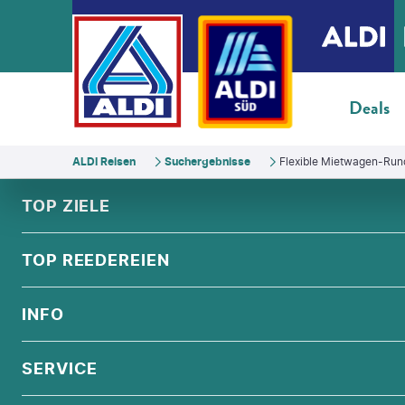
Deals
ALDI Reisen
Suchergebnisse
Flexible Mietwagen-Rundr
FOOTER
Footer navigation
TOP ZIELE
ALPEN
TOP REEDEREIEN
ANDALUSIEN
COSTA KREUZFAHRTEN
INFO
SKANDINAVIEN
MSC CRUISES
ORIENT
ÜBER UNS
SERVICE
CELEBRITY CRUISES
NORDSEE
QUALITÄT