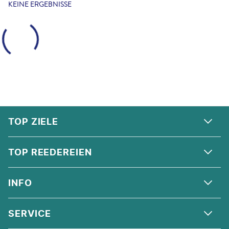
KEINE ERGEBNISSE
FOOTER
Footer navigation
TOP ZIELE
ALPEN
TOP REEDEREIEN
ANDALUSIEN
COSTA KREUZFAHRTEN
INFO
SKANDINAVIEN
MSC CRUISES
ORIENT
ÜBER UNS
SERVICE
CELEBRITY CRUISES