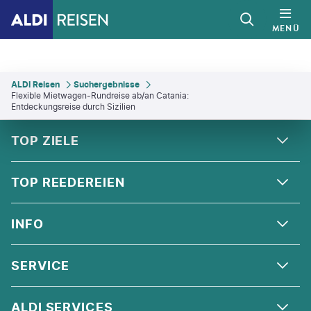
MENÜ
ALDI Reisen
Suchergebnisse
Flexible Mietwagen-Rundreise ab/an Catania:
Entdeckungsreise durch Sizilien
FOOTER
Footer navigation
TOP ZIELE
ALPEN
TOP REEDEREIEN
ANDALUSIEN
COSTA KREUZFAHRTEN
INFO
SKANDINAVIEN
MSC CRUISES
ORIENT
ÜBER UNS
SERVICE
CELEBRITY CRUISES
NORDSEE
QUALITÄT
HOLLAND AMERICA LINE
KONTAKT
ALDI SERVICES