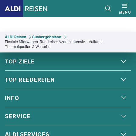
MENÜ
ALDI Reisen
Suchergebnisse
Flexible Mietwagen-Rundreise: Azoren intensiv - Vulkane,
Thermalquellen & Welterbe
FOOTER
Footer navigation
TOP ZIELE
ALPEN
TOP REEDEREIEN
ANDALUSIEN
COSTA KREUZFAHRTEN
INFO
SKANDINAVIEN
MSC CRUISES
ORIENT
ÜBER UNS
SERVICE
CELEBRITY CRUISES
NORDSEE
QUALITÄT
HOLLAND AMERICA LINE
KONTAKT
ALDI SERVICES