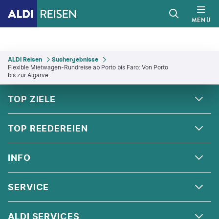
MENÜ
ALDI Reisen
Suchergebnisse
Flexible Mietwagen-Rundreise ab Porto bis Faro: Von Porto
bis zur Algarve
FOOTER
Footer navigation
TOP ZIELE
ALPEN
TOP REEDEREIEN
ANDALUSIEN
COSTA KREUZFAHRTEN
INFO
SKANDINAVIEN
MSC CRUISES
ORIENT
ÜBER UNS
SERVICE
CELEBRITY CRUISES
NORDSEE
QUALITÄT
HOLLAND AMERICA LINE
KONTAKT
ALDI SERVICES