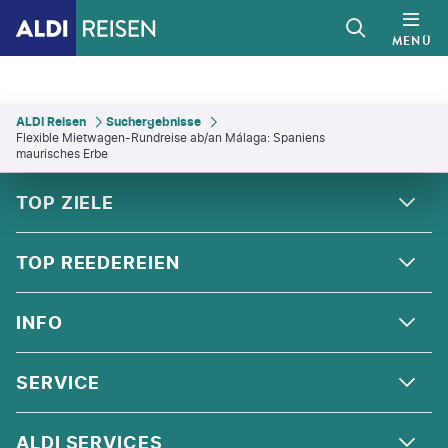
MENÜ
ALDI Reisen
Suchergebnisse
Flexible Mietwagen-Rundreise ab/an Málaga: Spaniens
maurisches Erbe
FOOTER
Footer navigation
TOP ZIELE
ALPEN
TOP REEDEREIEN
ANDALUSIEN
COSTA KREUZFAHRTEN
INFO
SKANDINAVIEN
MSC CRUISES
ORIENT
ÜBER UNS
SERVICE
CELEBRITY CRUISES
NORDSEE
QUALITÄT
HOLLAND AMERICA LINE
KONTAKT
ALDI SERVICES