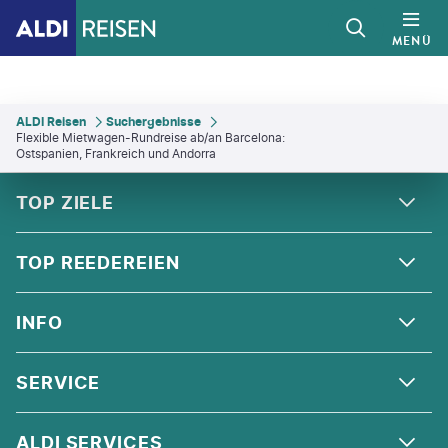
MENÜ
ALDI Reisen
Suchergebnisse
Flexible Mietwagen-Rundreise ab/an Barcelona:
Ostspanien, Frankreich und Andorra
FOOTER
Footer navigation
TOP ZIELE
ALPEN
TOP REEDEREIEN
ANDALUSIEN
COSTA KREUZFAHRTEN
INFO
SKANDINAVIEN
MSC CRUISES
ORIENT
ÜBER UNS
SERVICE
CELEBRITY CRUISES
NORDSEE
QUALITÄT
HOLLAND AMERICA LINE
KONTAKT
ALDI SERVICES