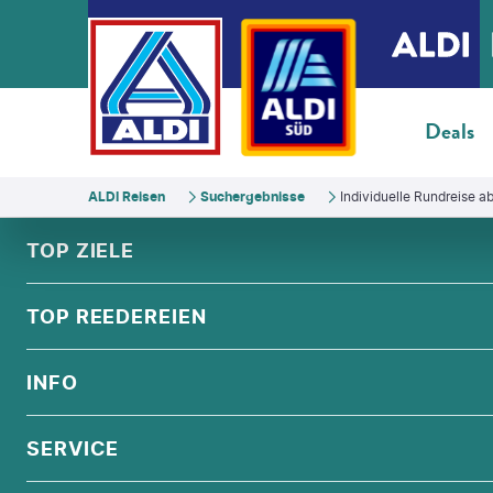
Deals
ALDI Reisen
Suchergebnisse
Individuelle Rundreise 
FOOTER
Footer navigation
TOP ZIELE
ALPEN
TOP REEDEREIEN
ANDALUSIEN
COSTA KREUZFAHRTEN
INFO
SKANDINAVIEN
MSC CRUISES
ORIENT
ÜBER UNS
SERVICE
CELEBRITY CRUISES
NORDSEE
QUALITÄT