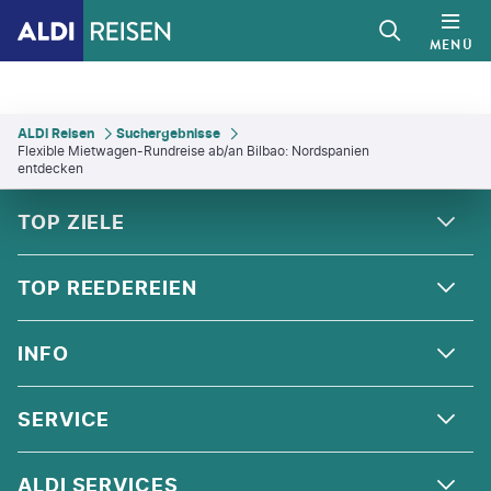
MENÜ
ALDI Reisen
Suchergebnisse
Flexible Mietwagen-Rundreise ab/an Bilbao: Nordspanien
entdecken
FOOTER
Footer navigation
TOP ZIELE
ALPEN
TOP REEDEREIEN
ANDALUSIEN
COSTA KREUZFAHRTEN
INFO
SKANDINAVIEN
MSC CRUISES
ORIENT
ÜBER UNS
SERVICE
CELEBRITY CRUISES
NORDSEE
QUALITÄT
HOLLAND AMERICA LINE
KONTAKT
ALDI SERVICES