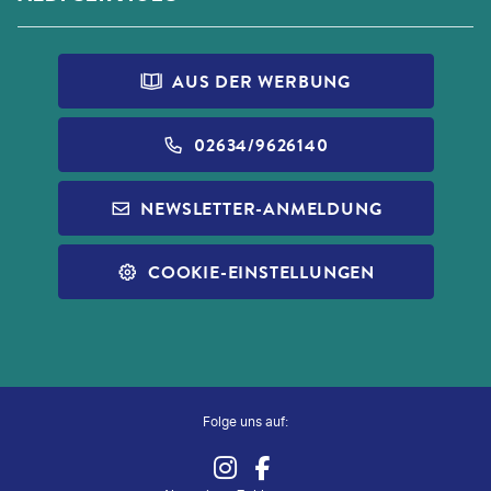
KORSIKA
AGB
AIDA
HILFE & FAQ
IRLAND
IMPRESSUM
ALDI TALK
PRINCESS CRUISES
REISEVERSICHERUNG
AUS DER WERBUNG
DATENSCHUTZ
ALDI FOTO
NORWEGIAN CRUISE LINE
WIDERRUF VERSICHERUNGEN
BARRIEREFREIHEIT
ALDI GESCHENKGUTSCHEINE
02634/9626140
REISEFÜHRER
INFOS ZUR PAUSCHALREISE
ALDI MUSIC
NEWSLETTER-ANMELDUNG
SLEEP & FLY
REISECHECKLISTE
ALDI NORD
ALLE SERVICES
COOKIE-EINSTELLUNGEN
ALDI SÜD
ZUG ZUM FLUG
Folge uns auf: