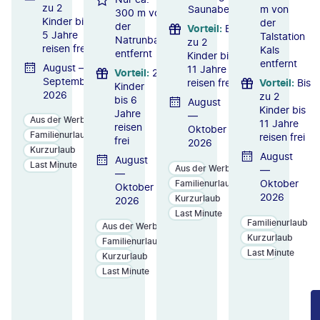
zu 2
Saunabereichs
m von
300 m von
Kinder bis
der
der
Vorteil
:
Bis
5 Jahre
Talstation
Natrunbahn
zu 2
reisen frei
Kals
entfernt
Kinder bis
entfernt
August —
11 Jahre
Vorteil
:
2
September
reisen frei
Vorteil
:
Bis
Kinder
2026
zu 2
bis 6
August
Kinder bis
Jahre
—
Aus der Werbung
11 Jahre
reisen
Oktober
Familienurlaub
reisen frei
frei
2026
Kurzurlaub
August
August
Last Minute
Aus der Werbung
—
—
Oktober
Familienurlaub
Oktober
2026
Kurzurlaub
2026
Last Minute
Familienurlaub
Aus der Werbung
Kurzurlaub
Familienurlaub
Last Minute
Kurzurlaub
Last Minute
ZU
ZU
ZU
M
M
M