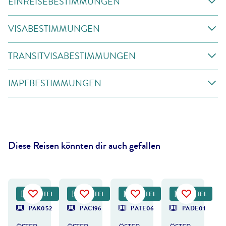
EINREISEBESTIMMUNGEN
VISABESTIMMUNGEN
TRANSITVISABESTIMMUNGEN
IMPFBESTIMMUNGEN
Diese Reisen könnten dir auch gefallen
©
FamVeld
©
tatyana_tomsickova - gty
©
Martin Lugger
HOTEL
HOTEL
HOTEL
HOTEL
DEAL
PAK052
PAC196
PATE06
PADE01