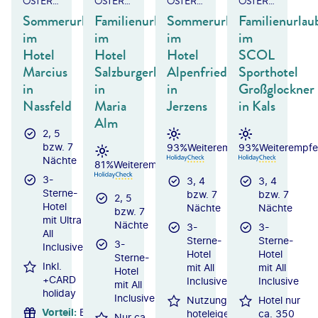
ÖSTERREICH - KÄRNTEN
ÖSTERREICH - SALZBURGER LAND
ÖSTERREICH/TIROL - PITZTAL
ÖSTERREICH - TIROL
Sommerurlaub
Familienurlaub
Sommerurlaub
Familienurlau
im
im
im
im
Hotel
Hotel
Hotel
SCOL
Marcius
Salzburgerhof
Alpenfriede
Sporthotel
in
in
in
Großglockner
Nassfeld
Maria
Jerzens
in Kals
Alm
2, 5
bzw. 7
93%
Weiterempfehlung
93%
Weiterempfe
Nächte
81%
Weiterempfehlung
3-
3, 4
3, 4
Sterne-
bzw. 7
bzw. 7
2, 5
Hotel
Nächte
Nächte
bzw. 7
mit Ultra
Nächte
3-
3-
All
Sterne-
Sterne-
3-
Inclusive
Hotel
Hotel
Sterne-
Inkl.
mit All
mit All
Hotel
+CARD
Inclusive
Inclusive
mit All
holiday
Inclusive
Nutzung des
Hotel nur
Vorteil
:
Bis
hoteleigenen
ca. 350
Nur ca.