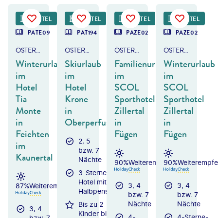
©
Chase Jarvis
©
Andi Frank
HOTEL
HOTEL
HOTEL
HOTEL
DEAL
DEAL
PATE09
PAT194
PAZE02
PAZE02
ÖSTERREICH - TIROL
ÖSTERREICH - TIROL
ÖSTERREICH - ZILLERTAL
ÖSTERREICH - ZILLERTAL
Winterurlaub
Skiurlaub
Familienurlaub
Winterurlaub
im
im
im
im
Hotel
Hotel
SCOL
SCOL
Tia
Krone
Sporthotel
Sporthotel
Monte
in
Zillertal
Zillertal
in
Oberperfuss
in
in
Feichten
Fügen
Fügen
2, 5
im
bzw. 7
Kaunertal
Nächte
90%
Weiterempfehlung
90%
Weiterempfe
3-Sterne-
Hotel mit
3, 4
3, 4
87%
Weiterempfehlung
Halbpension
bzw. 7
bzw. 7
Nächte
Nächte
Bis zu 2
3, 4
Kinder bis
4-
4-Sterne-
bzw. 7