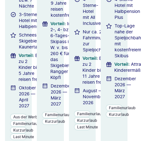
9 Jahre
Sterne-
Hotel mit
Nächte
reisen
Hotel
Halbpension
3-Sterne-
kostenfrei
mit All
Plus
Hotel mit
Inclusive
Vorteil
:
Inkl.
Top-Lage
Halbpension
2-, 4- bzw.
Nur ca. 2
nahe der
Schneesicheres
6-Tages-
Fahrminuten
Spieljochba
Skigebiet
Skipass i.
zur
mit
Kaunertal
W. v. bis zu
Spieljochbahn
kostenfreie
260 € für
Vorteil
:
Bis
Skibus
Vorteil
:
Bis
das
zu 2
zu 2
Vorteil
:
Attra
Skigebiet
Kinder bis
Kinder bis
Kinderermäß
Rangger
5 Jahre
11 Jahre
Köpfl
Dezember
reisen frei
reisen frei
2026 —
Dezember
Oktober
August —
März
2026 —
2026 —
November
2027
März
April
2026
2027
2027
Familienurlaub
Familienurlaub
Kurzurlaub
Familienurlaub
Aus der Werbung
Kurzurlaub
Kurzurlaub
Familienurlaub
Last Minute
Kurzurlaub
Last Minute