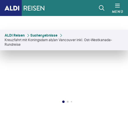
MENÜ
ALDI Reisen
Suchergebnisse
Kreuzfahrt mit Koningsdam ab/an Vancouver inkl. Ost-Westkanada-
Rundreise
©
urbanglimpses-gty
©
EEI_Tony-gty
©
diegograndi