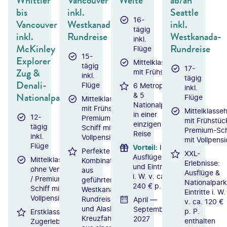
Whittier
Vancouver
Weite
ab/an
bis
inkl.
Seattle
16-
Vancouver
Westkanada-
inkl.
tägig
inkl.
Rundreise
Westkanada-
inkl.
McKinley
Rundreise
Flüge
15-
Explorer
Mittelklassehotels
tägig
17-
Zug &
mit Frühstück
inkl.
tägig
Denali-
Flüge
6 Metropolen
inkl.
Nationalpark
& 5
Flüge
Mittelklassehotels
Nationalparks
mit Frühstück /
Mittelklasseh
in einer
12-
Premium-Plus-
mit Frühstüc
einzigen
tägig
Schiff mit
Premium-Sch
Reise
inkl.
Vollpension
mit Vollpens
Flüge
Vorteil
:
Inkl.
Perfekte
XXL-
Ausflüge
Mittelklassehotels
Kombination
Erlebnisse:
und Eintritte
ohne Verpflegung
aus
Ausflüge &
i. W. v. ca.
/ Premium-Plus-
geführter
Nationalpark
240 € p. P.
Schiff mit
Westkanada-
Eintritte i. W.
Vollpension
Rundreise
April —
v. ca. 120 €
und Alaska-
September
p. P.
Erstklassiges
Kreuzfahrt
2027
enthalten
Zugerlebnis