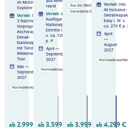
aus einer
im McKinley
Vorteil
:
Inkl.
Aus der Werbung
Hand
Explorer
All Inclusive-
Garantierte Durchführung
Vorteil
:
Inkl.
Getränkepak
Vorteil
:
Inkl.
Ausflüge &
Easy i. W. v.
3 Nächte
Nationalpark-
ca. 270 € p. 
Vorprogramm
Eintritte i. W.
Anchorage &
April
v. ca. 120 €
Denali-
—
p. P
Nationalpark
August
mit Tundra
April —
2027
Wilderness
September
Tour
2027
Hochseekreuzfah
Mai —
Hochseekreuzfahrten
September
2027
Hochseekreuzfahrten
ZU
ZU
ZU
M
M
M
A
A
A
N
N
N
GE
GE
GE
ab
2.999
€
ab
3.599
€
ab
3.999
€
ab
4.299
€
B
B
B