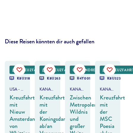
Diese Reisen könnten dir auch gefallen
©
BrianAJackson - gty
©
swissmediavision - gty
©
balberts-gty
KREUZFAHRT
KREUZFAHRT
RUNDREISE
KREUZFAHR
K8U318
K8U263
R4Y001
K8U323
USA - ALASKA & KANADA
KANADA & ALASKA
KANADA
KANADA & ALASKA
Kreuzfahrt
Kreuzfahrt
Zwischen
Kreuzfahrt
mit
mit
Metropolen,
mit
Nieuw
der
Wildnis
der
Amsterdam
Koningsdam
und
MSC
von
ab/an
großer
Poesia