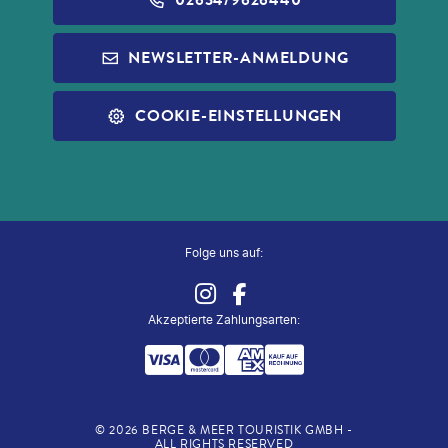
REISEFÜHRER
INFOS ZUR PAUSCHALREISE
ALDI MUSIC
NEWSLETTER-ANMELDUNG
SLEEP & FLY
REISECHECKLISTE
ALDI NORD
ALLE SERVICES
COOKIE-EINSTELLUNGEN
ALDI SÜD
ZUG ZUM FLUG
Folge uns auf:
Akzeptierte Zahlungsarten
:
©
2026
BERGE & MEER TOURISTIK GMBH -
ALL RIGHTS RESERVED