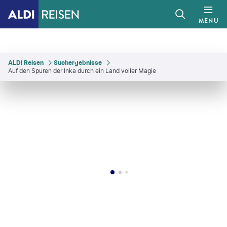
MENÜ
ALDI Reisen
Suchergebnisse
Auf den Spuren der Inka durch ein Land voller Magie
cs- shutterstock.com
©
Anton_Ivanov
©
Christian Vinces - shutterstock.com