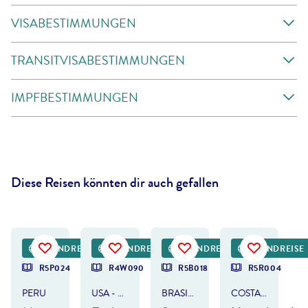
VISABESTIMMUNGEN
TRANSITVISABESTIMMUNGEN
IMPFBESTIMMUNGEN
Diese Reisen könnten dir auch gefallen
Wirestock - gty
©
Grafissimo - gty
©
SAT Photo Gallery
RUNDREISE
RUNDREISE
RUNDREISE
RUNDREISE
DEAL
DEAL
DEAL
R5P024
R4W090
R5B018
R5R004
PERU
USA - WESTKÜSTE
BRASILIEN
COSTA RICA