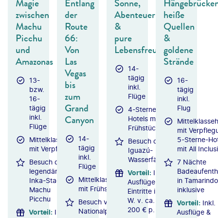
Magie
Entlang
Sonne,
Hängebrücken
zwischen
der
Abenteuer
heiße
Machu
Route
&
Quellen
Picchu
66:
pure
&
und
Von
Lebensfreude
goldene
Amazonas
Las
Strände
14-
Vegas
tägig
13-
16-
bis
inkl.
bzw.
tägig
zum
Flüge
16-
inkl.
Grand
tägig
Flug
4-Sterne-
inkl.
Canyon
Hotels mit
Mittelklasseh
Flüge
Frühstück
mit Verpfleg
14-
Mittelklassehotels
5-Sterne-Hot
Besuch der
tägig
mit Verpflegung
mit All Inclus
Iguazú-
inkl.
Wasserfälle
Besuch der
7 Nächte
Flüge
legendären
Badeaufenth
Vorteil
:
Inkl.
Mittelklassehotels
Inka-Stadt
in Tamarindo
Ausflüge &
mit Frühstück
Machu
inklusive
Eintritte i.
Picchu
W. v. ca.
Besuch von 5
Vorteil
:
Inkl.
200 € p. P.​
Nationalparks
Vorteil
:
Inkl.
Ausflüge &