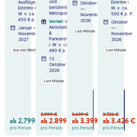
und
Ausflüge &
Eintritte i.
Oktober
berühmten
Eintritte i.
W. v. ca.
—
Metropolen
W. v. ca.
500 € p. P.
November
450 € p. P.
2026
Vorteil
:
Inkl.
Oktober
Aktivitäten
Januar —
—
Last Minute
&
November
November
Parkeintritte
2027
2026
i. W. v. ca.
480 € p. P.
Aus der Werbung
Last Minute
13.
Oktober
2026
Last Minute
ZU
ZU
ZU
M
M
M
A
A
A
N
N
N
2.999
€
3.699
€
3.726
€
GE
GE
GE
ab
2.799
€
ab
2.899
€
ab
3.399
€
ab
3.426
€
B
B
B
OT
OT
OT
pro Person
pro Person
pro Person
pro Person