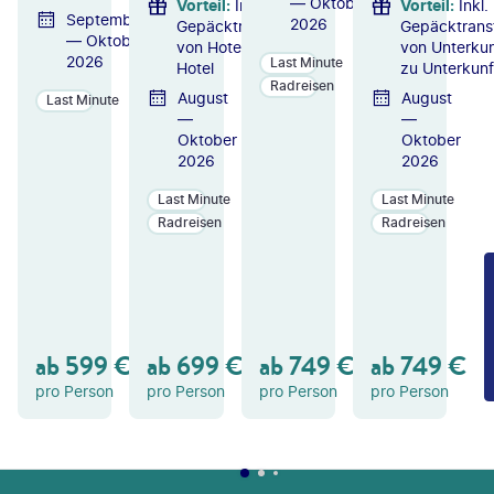
— Oktober
Vorteil
:
Inkl.
Vorteil
:
Inkl.
September
2026
Gepäcktransfer
Gepäcktrans
— Oktober
von Hotel zu
von Unterkun
2026
Last Minute
Hotel
zu Unterkunf
Radreisen
August
August
Last Minute
—
—
Oktober
Oktober
2026
2026
Last Minute
Last Minute
Radreisen
Radreisen
ZU
ZU
ZU
M
M
M
A
A
A
N
N
N
GE
GE
GE
ab
599
€
ab
699
€
ab
749
€
ab
749
€
B
B
B
OT
OT
OT
pro Person
pro Person
pro Person
pro Person
FOOTER
Footer navigation