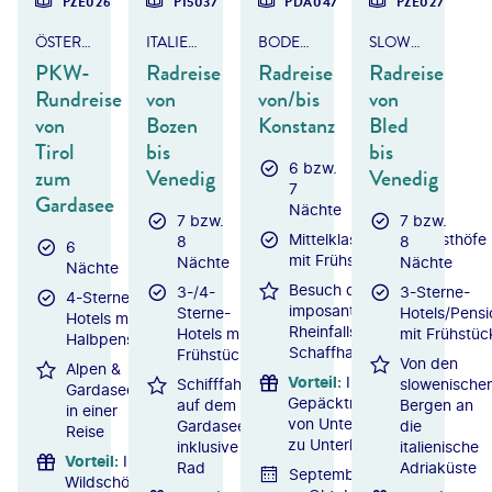
PZE026
PI5037
PDA047
PZE027
ÖSTERREICH & ITALIEN
ITALIEN - BOZEN-GARDASEE-VENEDIG
BODENSEE-RADWEG
SLOWENIEN & ITALIEN
PKW-
Radreise
Radreise
Radreise
Rundreise
von
von/bis
von
von
Bozen
Konstanz
Bled
Tirol
bis
bis
6 bzw.
zum
Venedig
Venedig
7
Gardasee
Nächte
7 bzw.
7 bzw.
Mittelklassehotels/Gasthöfe
8
8
6
mit Frühstück
Nächte
Nächte
Nächte
Besuch des
3-/4-
3-Sterne-
4-Sterne-
imposanten
Sterne-
Hotels/Pens
Hotels mit
Rheinfalls bei
Hotels mit
mit Frühstüc
Halbpension
Schaffhausen
Frühstück
Von den
Alpen &
Vorteil
:
Inkl.
Schifffahrt
slowenische
Gardasee
Gepäcktransfer
auf dem
Bergen an
in einer
von Unterkunft
Gardasee
die
Reise
zu Unterkunft
inklusive
italienische
Vorteil
:
Inkl.
Rad
Adriaküste
September
WildschönauCard