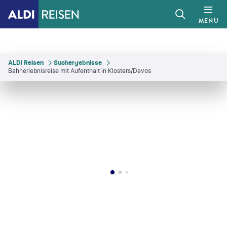
MENÜ
ALDI Reisen
Suchergebnisse
Bahnerlebnisreise mit Aufenthalt in Klosters/Davos
etische Bahn
©
AscentXmedia - gty
©
Andrea Badrutt