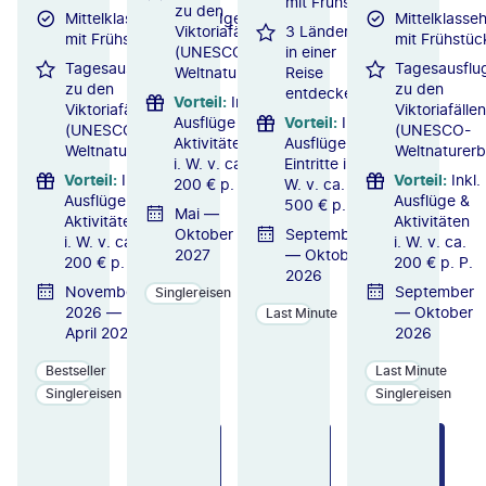
mit Frühstück
zu den
Mittelklassehotels/Lodges
Mittelklasse
Viktoriafällen
3 Länder
mit Frühstück
mit Frühstüc
(UNESCO-
in einer
Tagesausflug
Tagesausflu
Weltnaturerbe)
Reise
zu den
zu den
entdecken
Vorteil
:
Inkl.
Viktoriafällen
Viktoriafällen
Ausflüge &
Vorteil
:
Inkl.
(UNESCO-
(UNESCO-
Aktivitäten
Ausflüge &
Weltnaturerbe)
Weltnaturerb
i. W. v. ca.
Eintritte i.
Vorteil
:
Inkl.
Vorteil
:
Inkl.
200 € p. P.
W. v. ca.
Ausflüge &
Ausflüge &
500 € p. P.
Mai —
Aktivitäten
Aktivitäten
Oktober
September
i. W. v. ca.
i. W. v. ca.
2027
— Oktober
200 € p. P.
200 € p. P.
2026
November
September
Singlereisen
2026 —
— Oktober
Last Minute
April 2027
2026
Bestseller
Last Minute
Singlereisen
Singlereisen
ZU
ZU
ZU
M
M
M
A
A
A