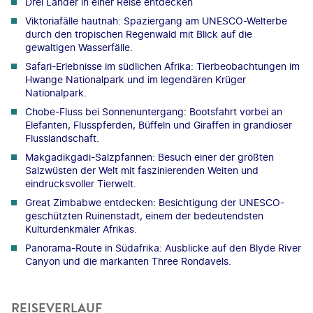
Drei Länder in einer Reise entdecken
Viktoriafälle hautnah: Spaziergang am UNESCO-Welterbe
durch den tropischen Regenwald mit Blick auf die
gewaltigen Wasserfälle.
Safari-Erlebnisse im südlichen Afrika: Tierbeobachtungen im
Hwange Nationalpark und im legendären Krüger
Nationalpark.
Chobe-Fluss bei Sonnenuntergang: Bootsfahrt vorbei an
Elefanten, Flusspferden, Büffeln und Giraffen in grandioser
Flusslandschaft.
Makgadikgadi-Salzpfannen: Besuch einer der größten
Salzwüsten der Welt mit faszinierenden Weiten und
eindrucksvoller Tierwelt.
Great Zimbabwe entdecken: Besichtigung der UNESCO-
geschützten Ruinenstadt, einem der bedeutendsten
Kulturdenkmäler Afrikas.
Panorama-Route in Südafrika: Ausblicke auf den Blyde River
Canyon und die markanten Three Rondavels.
REISEVERLAUF