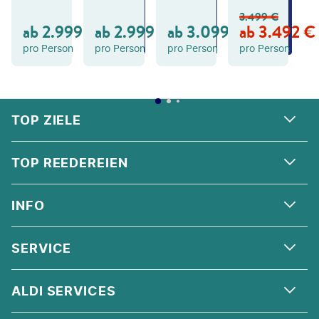
N
N
N
3.499
€
GE
GE
GE
ab
2.999
€
ab
2.999
€
ab
3.099
€
ab
3.492
€
B
B
B
OT
OT
OT
pro Person
pro Person
pro Person
pro Person
FOOTER
Footer navigation
TOP ZIELE
ALPEN
TOP REEDEREIEN
ANDALUSIEN
COSTA KREUZFAHRTEN
INFO
SKANDINAVIEN
MSC CRUISES
ORIENT
ÜBER UNS
SERVICE
CELEBRITY CRUISES
NORDSEE
QUALITÄT
HOLLAND AMERICA LINE
KONTAKT
ALDI SERVICES
KORSIKA
AGB
AIDA
HILFE & FAQ