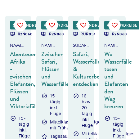
Dexter - shutterstock
©
FCG
©
Abdelrahman M Hassanein-gty
©
Dmitry Pichugin - stock.adobe.com
RUNDREISE
RUNDREISE
RUNDREISE
RUNDREISE
DEAL
DEAL
DEAL
R2N060
R2N060
RUR057
R2N060
NAMIBIA, BOTSWANA & SIMBABWE
NAMIBIA, BOTSWANA & SIMBABWE
SÜDAFRIKA, BOTSWANA & SIMBABWE
NAMIBIA, BOTSWANA & SIMBABWE
Abenteuer
Zwischen
Safari,
Wo
Afrika
Safari,
Wasserfälle
Wasserfälle
-
Flüssen
&
tosen
zwischen
und
Kulturerbe
und
Elefanten,
Wasserfällen
entdecken
Elefanten
Flüssen
den
15-
16-
und
Weg
tägig
bzw.
Viktoriafällen
kreuzen
inkl.
20-
Flüge
tägig
15-
15-
inkl.
Mittelklassehotels/Lodges
tägig
tägig
Flüge
mit Frühstück
inkl.
inkl.
Mittelklassehotels/Lodges
Flüge
Flüge
Tagesausflug