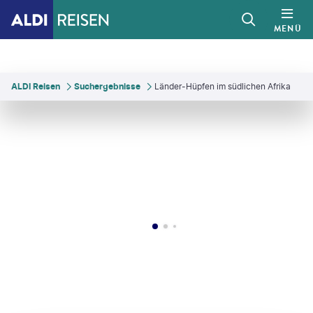
MENÜ
ALDI Reisen
Suchergebnisse
Länder-Hüpfen im südlichen Afrika
nphotography-gty
©
fokkebok - gty
©
fokkebok - gty
©
Quality Master©shutterstock.com