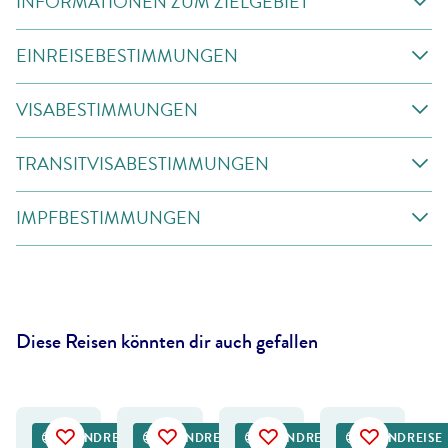
INFORMATIONEN ZUM ZIELGEBIET
EINREISEBESTIMMUNGEN
VISABESTIMMUNGEN
TRANSITVISABESTIMMUNGEN
IMPFBESTIMMUNGEN
Diese Reisen könnten dir auch gefallen
eemanphotography-gty
©
Mike Dexter - shutterstock
©
FCG
©
Dmitry Pichugin - stock.adobe.com
RUNDREISE
RUNDREISE
RUNDREISE
RUNDREISE
DEAL
DEAL
DEAL
DEAL