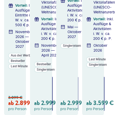
Vorteil
:
Inkl.
Viktoriafällen
Viktoriafällen
Vorteil
:
Inkl.
Ausflüge &
(UNESCO-
(UNESCO-
Ausflüge &
Aktivitäten
Weltnaturerbe)
Weltnaturerb
Eintritte i.
i. W. v. ca.
Vorteil
:
Inkl.
Vorteil
:
Inkl.
W. v. ca.
200 € p. P.
Ausflüge &
Ausflüge &
500 € p. P.
Mai —
Aktivitäten
Aktivitäten
November
Oktober
i. W. v. ca.
i. W. v. ca.
2026 —
2027
200 € p. P.
200 € p. P.
Oktober
November
Oktober
Singlereisen
2027
2026 —
2026
April 2027
Aus der Werbung
Last Minute
Bestseller
Bestseller
Singlereisen
Last Minute
Singlereisen
ZU
ZU
ZU
M
M
M
A
A
A
N
N
N
3.099
€
GE
GE
GE
ab
2.899
€
ab
2.999
€
ab
2.999
€
ab
3.599
€
B
B
B
OT
OT
OT
pro Person
pro Person
pro Person
pro Person