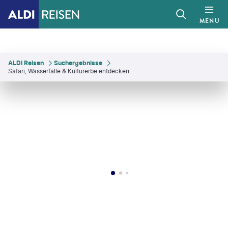
MENÜ
ALDI Reisen
Suchergebnisse
Safari, Wasserfälle & Kulturerbe entdecken
an M Hassanein-gty
©
Tiago_Fernandez - gty
©
Dalchemist - gty
©
Utopia_88 - gty