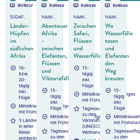
RUR057
R2N060
R2N060
R2N060
SÜDAFRIKA, BOTSWANA & SIMBABWE
NAMIBIA, BOTSWANA & SIMBABWE
NAMIBIA, BOTSWANA & SIMBABWE
NAMIBIA, BOTSWANA & SIMBABWE
Länder-
Abenteuer
Zwischen
Wo
Hüpfen
Afrika
Safari,
Wasserfälle
im
-
Flüssen
tosen
südlichen
zwischen
und
und
Afrika
Elefanten,
Wasserfällen
Elefanten
Flüssen
den
16-
15-
und
Weg
bzw.
tägig
Viktoriafällen
kreuzen
20-
inkl.
tägig
Flüge
15-
15-
inkl.
Mittelklassehotels/Lodges
tägig
tägig
Flüge
mit Frühstück
inkl.
inkl.
Mittelklassehotels/Lodges
Flüge
Flüge
Tagesausflug
mit Frühstück
zu den
Mittelklassehotels/Lodges
Mittelklasse
3 Länder
Viktoriafällen
mit Frühstück
mit Frühstüc
in einer
(UNESCO-
Tagesausflug
Tagesausflu
Reise
Weltnaturerbe)
zu den
zu den
entdecken