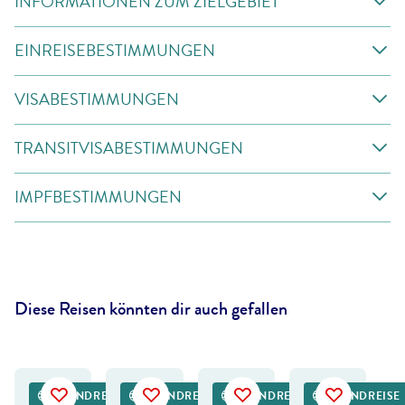
INFORMATIONEN ZUM ZIELGEBIET
EINREISEBESTIMMUNGEN
VISABESTIMMUNGEN
TRANSITVISABESTIMMUNGEN
IMPFBESTIMMUNGEN
Diese Reisen könnten dir auch gefallen
eemanphotography-gty
©
Mike Dexter - shutterstock
©
FCG
©
Dmitry Pichugin - stock.adobe.com
RUNDREISE
RUNDREISE
RUNDREISE
RUNDREISE
DEAL
DEAL
DEAL
DEAL