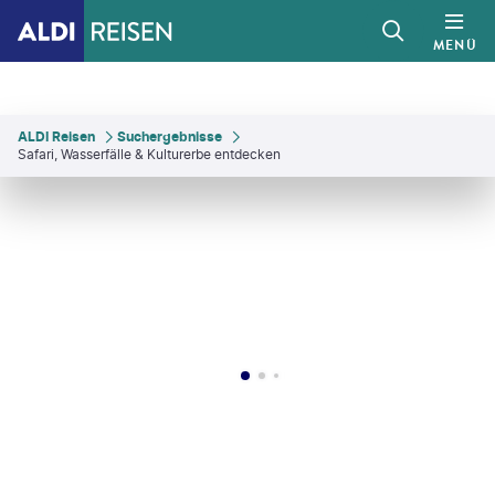
MENÜ
ALDI Reisen
Suchergebnisse
Safari, Wasserfälle & Kulturerbe entdecken
an M Hassanein-gty
©
Tiago_Fernandez - gty
©
Dalchemist - gty
©
Utopia_88 - gty