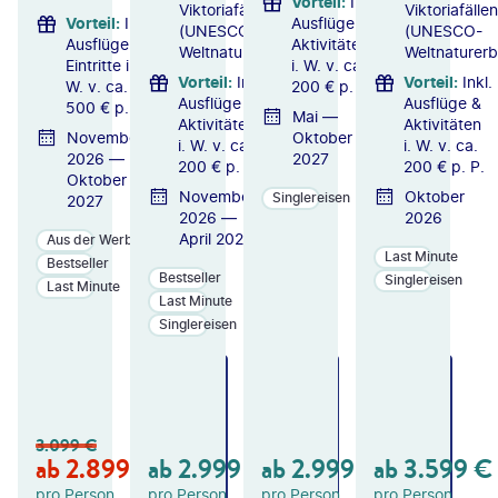
Vorteil
:
Inkl.
Viktoriafällen
Viktoriafällen
Vorteil
:
Inkl.
Ausflüge &
(UNESCO-
(UNESCO-
Ausflüge &
Aktivitäten
Weltnaturerbe)
Weltnaturerb
Eintritte i.
i. W. v. ca.
Vorteil
:
Inkl.
Vorteil
:
Inkl.
W. v. ca.
200 € p. P.
Ausflüge &
Ausflüge &
500 € p. P.
Mai —
Aktivitäten
Aktivitäten
November
Oktober
i. W. v. ca.
i. W. v. ca.
2026 —
2027
200 € p. P.
200 € p. P.
Oktober
November
Oktober
Singlereisen
2027
2026 —
2026
April 2027
Aus der Werbung
Last Minute
Bestseller
Bestseller
Singlereisen
Last Minute
Last Minute
Singlereisen
ZU
ZU
ZU
M
M
M
A
A
A
N
N
N
3.099
€
GE
GE
GE
ab
2.899
€
ab
2.999
€
ab
2.999
€
ab
3.599
€
B
B
B
OT
OT
OT
pro Person
pro Person
pro Person
pro Person