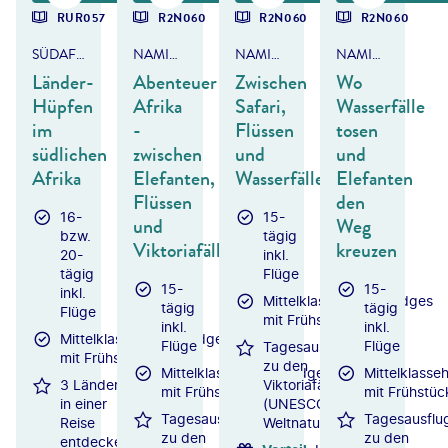
RUR057
R2N060
R2N060
R2N060
SÜDAFRIKA, BOTSWANA & SIMBABWE
NAMIBIA, BOTSWANA & SIMBABWE
NAMIBIA, BOTSWANA & SIMBABWE
NAMIBIA, BOTSWANA & SIMBABWE
Länder-
Abenteuer
Zwischen
Wo
Hüpfen
Afrika
Safari,
Wasserfälle
im
-
Flüssen
tosen
südlichen
zwischen
und
und
Afrika
Elefanten,
Wasserfällen
Elefanten
Flüssen
den
16-
15-
und
Weg
bzw.
tägig
Viktoriafällen
kreuzen
20-
inkl.
tägig
Flüge
15-
15-
inkl.
Mittelklassehotels/Lodges
tägig
tägig
Flüge
mit Frühstück
inkl.
inkl.
Mittelklassehotels/Lodges
Flüge
Flüge
Tagesausflug
mit Frühstück
zu den
Mittelklassehotels/Lodges
Mittelklasse
3 Länder
Viktoriafällen
mit Frühstück
mit Frühstüc
in einer
(UNESCO-
Tagesausflug
Tagesausflu
Reise
Weltnaturerbe)
zu den
zu den
entdecken