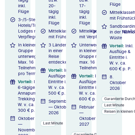
Flüge
inkl.
20-
17-
Flüge
tägig
tägig
Mittelklasse
inkl.
inkl.
mit Frühstüc
3-/5-Sterne-
Flüge
Flüge
Hotels/Trekking-
Sandboardi
Lodges mit
Mittelklassehotels/Lodges
Mittelklassehotels/Camps/
in der Namib
Verpflegung
mit Frühstück
mit Verpflegung
Wüste
In kleiner
3 Länder
Unterwegs
Vorteil
:
Inkl.
Gruppe
in einer
in kleiner
Ausflüge &
unterwegs:
Reise
Gruppe mit
Eintritte i.
Max. 16
entdecken
max. 16
W. v. ca.
Teilnehmer
Teilnehmern
600 € p. P.
Vorteil
:
Inkl.
pro Termin
Ausflüge &
Vorteil
:
Inkl.
8.
Vorteil
:
Inkl.
Eintritte i.
Ausflüge &
Oktober
6-tägiges
W. v. ca.
Eintritte i.
2026
Annapurna-
500 € p. P.
W. v. ca.
Trekking i.
600 € p. P.
Garantierte Durc
September
W. v. ca.
Last Minute
— Oktober
Februar
300 € p. P.
Reisen in kleinen
2026
—
Oktober
Oktober
Last Minute
—
2027
November
Garantierte Durchführung