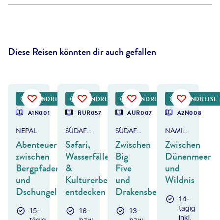
Diese Reisen könnten dir auch gefallen
©
f9photos
©
Abdelrahman M Hassanein-gty
©
Live South Africa
©
Marco Bottigelli - gty
RUNDREISE
RUNDREISE
RUNDREISE
RUNDREISE
A1N001
RUR057
AUR007
A2N008
NEPAL
SÜDAFRIKA, BOTSWANA & SIMBABWE
SÜDAFRIKA
NAMIBIA
Abenteuer
Safari,
Zwischen
Zwischen
zwischen
Wasserfälle
Big
Dünenmeer
Bergpfaden
&
Five
und
und
Kulturerbe
und
Wildnis
Dschungelpfaden
entdecken
Drakensbergen
14-
tägig
15-
16-
13-
inkl.
tägig
bzw.
bzw.