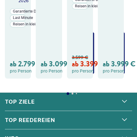
2026
Reisen in kleinen Gruppen
Garantierte Durchführung
Last Minute
Reisen in kleinen Gruppen
ZU
ZU
ZU
M
M
M
A
A
A
N
N
N
3.599
€
GE
GE
GE
ab
2.799
€
ab
3.099
€
ab
3.399
€
ab
3.999
€
B
B
B
OT
OT
OT
pro Person
pro Person
pro Person
pro Person
FOOTER
Footer navigation
TOP ZIELE
ALPEN
TOP REEDEREIEN
ANDALUSIEN