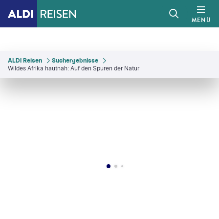
MENÜ
ALDI Reisen
Suchergebnisse
Wildes Afrika hautnah: Auf den Spuren der Natur
LyleGregg
©
Live South Africa
©
mihailomilovanovic - gty
©
LyleGregg