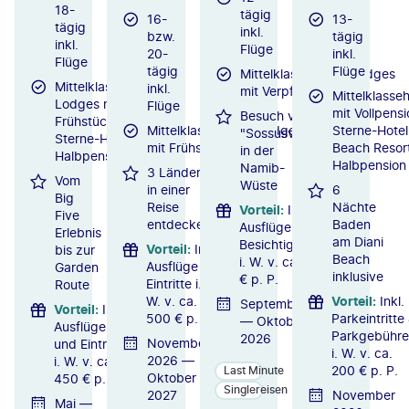
18-
tägig
16-
13-
tägig
inkl.
bzw.
tägig
inkl.
Flüge
20-
inkl.
Flüge
tägig
Flüge
Mittelklassehotels/Lodges
Mittelklassehotels/-
inkl.
mit Verpflegung
Mittelklasse
Lodges mit
Flüge
mit Vollpensi
Besuch von
Frühstück / 4-
Mittelklassehotels/Lodges
Sterne-Hote
"Sossusvlei"
Sterne-Hotel mit
mit Frühstück
Beach Resort
in der
Halbpension
Halbpension
Namib-
3 Länder
Vom
Wüste
in einer
6
Big
Reise
Nächte
Vorteil
:
Inkl.
Five
entdecken
Baden
Ausflüge &
Erlebnis
am Diani
Besichtigungen
Vorteil
:
Inkl.
bis zur
Beach
i. W. v. ca. 200
Ausflüge &
Garden
inklusive
€ p. P.
Eintritte i.
Route
W. v. ca.
Vorteil
:
Inkl.
September
Vorteil
:
Inkl.
500 € p. P.
Parkeintritte
— Oktober
Ausflüge
Parkgebühr
2026
November
und Eintritte
i. W. v. ca.
2026 —
i. W. v. ca.
200 € p. P.
Last Minute
Oktober
450 € p. P.
Singlereisen
2027
November
Mai —