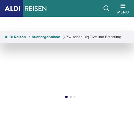
MENÜ
ALDI Reisen
Suchergebnisse
Zwischen Big Five und Brandung
©
fokkebok - gty
©
StuPorts - gty
©
Wiltrud Bassler