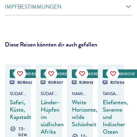
IMPFBESTIMMUNGEN
Diese Reisen könnten dir auch gefallen
old Petersen - gty
©
Simoneemanphotography-gty
©
paulafrench - gty
©
1001slide - gty
RUNDREISE
RUNDREISE
RUNDREISE
RUNDREISE
DEAL
DEAL
RUR062
RUR057
R2N092
R2T006
SÜDAFRIKA
SÜDAFRIKA, BOTSWANA & SIMBABWE
NAMIBIA
TANSANIA & KENIA
Safari,
Länder-
Weite
Elefanten,
Küste,
Hüpfen
Horizonte,
Savanne
Kapstadt
im
wilde
und
südlichen
Schönheit
Indischer
13-
Afrika
Ozean
bzw.
12-