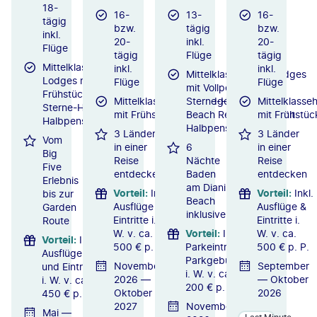
18-
16-
13-
16-
tägig
bzw.
tägig
bzw.
inkl.
20-
inkl.
20-
Flüge
tägig
Flüge
tägig
Mittelklassehotels/-
inkl.
inkl.
Mittelklassehotels/Lodges
Lodges mit
Flüge
Flüge
mit Vollpension / 4.5-
Frühstück / 4-
Mittelklassehotels/Lodges
Sterne-Hotel Leopard
Mittelklasse
Sterne-Hotel mit
mit Frühstück
Beach Resort & SPA mit
mit Frühstüc
Halbpension
Halbpension
3 Länder
3 Länder
Vom
in einer
6
in einer
Big
Reise
Nächte
Reise
Five
entdecken
Baden
entdecken
Erlebnis
am Diani
Vorteil
:
Inkl.
Vorteil
:
Inkl.
bis zur
Beach
Ausflüge &
Ausflüge &
Garden
inklusive
Eintritte i.
Eintritte i.
Route
W. v. ca.
Vorteil
:
Inkl.
W. v. ca.
Vorteil
:
Inkl.
500 € p. P.
Parkeintritte &
500 € p. P.
Ausflüge
Parkgebühren
November
September
und Eintritte
i. W. v. ca.
2026 —
— Oktober
i. W. v. ca.
200 € p. P.
Oktober
2026
450 € p. P.
2027
November
Mai —