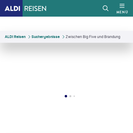
MENÜ
ALDI Reisen
Suchergebnisse
Zwischen Big Five und Brandung
©
fokkebok - gty
©
StuPorts - gty
©
Wiltrud Bassler