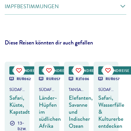
IMPFBESTIMMUNGEN
Diese Reisen könnten dir auch gefallen
old Petersen - gty
©
Simoneemanphotography-gty
©
1001slide - gty
©
Abdelrahman M Hassanein-gty
RUNDREISE
RUNDREISE
RUNDREISE
RUNDREISE
DEAL
RUR062
RUR057
R2T006
RUR057
SÜDAFRIKA
SÜDAFRIKA, BOTSWANA & SIMBABWE
TANSANIA & KENIA
SÜDAFRIKA, BOTSWANA & SIMBABWE
Safari,
Länder-
Elefanten,
Safari,
Küste,
Hüpfen
Savanne
Wasserfälle
Kapstadt
im
und
&
südlichen
Indischer
Kulturerbe
13-
Afrika
Ozean
entdecken
bzw.