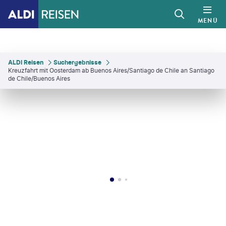
MENÜ
ALDI Reisen
Suchergebnisse
Kreuzfahrt mit Oosterdam ab Buenos Aires/Santiago de Chile an Santiago
de Chile/Buenos Aires
©
encrier - gty
©
urbazon-gty
©
mihtiander - gty