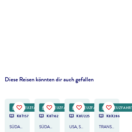
Diese Reisen könnten dir auch gefallen
©
jo Crebbin
©
SteveAllenPhoto - gty
©
Paulina Sanchez
KREUZFAHRT
KREUZFAHRT
KREUZFAHRT
KREUZFAHR
DEAL
DEAL
DEAL
K8T157
K8T162
K8U225
K8X286
SÜDAMERIKA
SÜDAMERIKA & ANTARKTIS
USA, SÜDAMERIKA & PANAMAKANAL
TRANSATLANTIK, PANAMAKANAL & SÜDAMERIKA