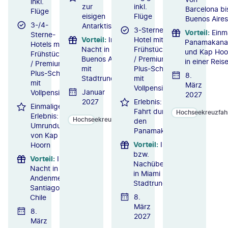
inkl.
zur
inkl.
Barcelona bi
Flüge
eisigen
Flüge
Buenos Aires
3-/4-
Antarktis
3-Sterne-
Vorteil
:
Einm
Sterne-
Vorteil
:
Inkl. 1
Hotel mit
Panamakana
Hotels mit
Nacht in
Frühstück
und Kap Hoo
Frühstück
Buenos Aires
/ Premium-
in einer Reis
/ Premium-
mit
Plus-Schiff
Plus-Schiff
8.
Stadtrundfahrt
mit
mit
März
Vollpension
Januar
Vollpension
2027
2027
Erlebnis:
Einmaliges
Fahrt durch
Hochseekreuzfah
Erlebnis:
Hochseekreuzfahrten
den
Umrundung
Panamakanal
von Kap
Vorteil
:
Inkl. 1 Vor-
Hoorn
bzw.
Vorteil
:
Inkl. 1
Nachübernachtung
Nacht in der
in Miami mit
Andenmetropole
Stadtrundfahrt
Santiago de
8.
Chile
März
8.
2027
März