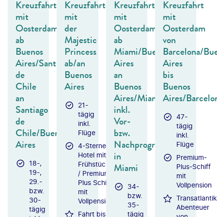
Kreuzfahrt
Kreuzfahrt
Kreuzfahrt
Kreuzfahrt
mit
mit
mit
mit
Oosterdam
der
Oosterdam
Oosterdam
ab
Majestic
ab
von
Buenos
Princess
Miami/Buenos
Barcelona/Bu
Aires/Santiago
ab/an
Aires
Aires
de
Buenos
an
bis
Chile
Aires
Buenos
Buenos
an
Aires/Miami
Aires/Barcelo
21-
Santiago
inkl.
tägig
47-
de
Vor-
inkl.
tägig
Chile/Buenos
bzw.
Flüge
inkl.
Aires
Nachprogramm
Flüge
4-Sterne-
in
Hotel mit
Premium-
18-,
Frühstück
Miami
Plus-Schiff
19-,
/ Premium-
mit
29.-
Plus Schiff
Vollpension
34-
bzw.
mit
bzw.
Transatlantik
30-
Vollpension
35-
Abenteuer
tägig
Fahrt bis
tägig
von