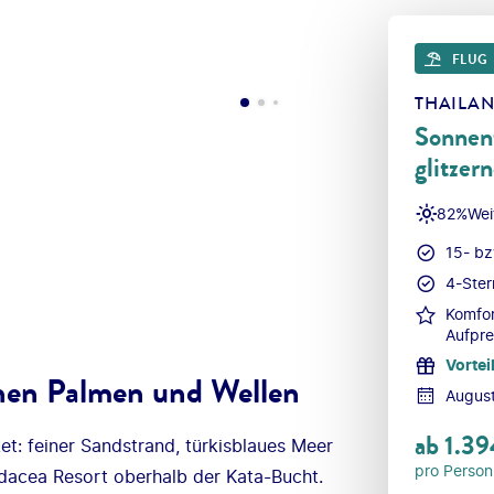
FLUG 
THAILAN
Sonnent
glitzer
82%
Wei
15- bz
4-Ster
Komfor
Aufpre
Vortei
en Palmen und Wellen
Augus
ab
1.39
t: feiner Sandstrand, türkisblaues Meer
pro Person
dacea Resort oberhalb der Kata-Bucht.