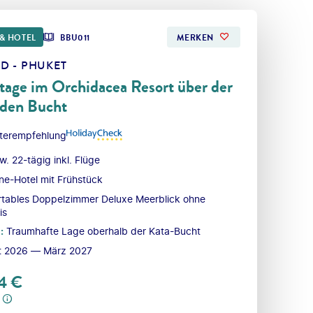
& HOTEL
BBU011
MERKEN
D - PHUKET
age im Orchidacea Resort über der
nden Bucht
terempfehlung
w. 22-tägig inkl. Flüge
ne-Hotel mit Frühstück
tables Doppelzimmer Deluxe Meerblick ohne
is
l
:
Traumhafte Lage oberhalb der Kata-Bucht
t 2026 — März 2027
4
€