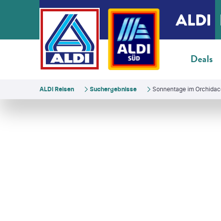
Deals
ALDI Reisen
Suchergebnisse
Sonnentage im Orchidace
aiko3p-gty
©
pixdeluxe - gty