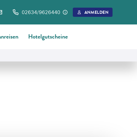
02634/9626440
ANMELDEN
nreisen
Hotelgutscheine
©
Pierrick Lemaret - gty