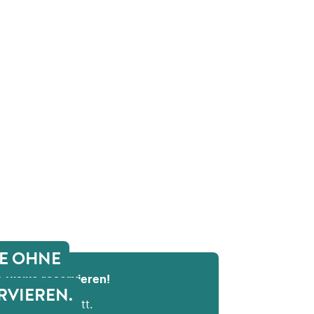
GE OHNE
 Risiko reservieren!
RVIEREN.
 Buchungsschritt.