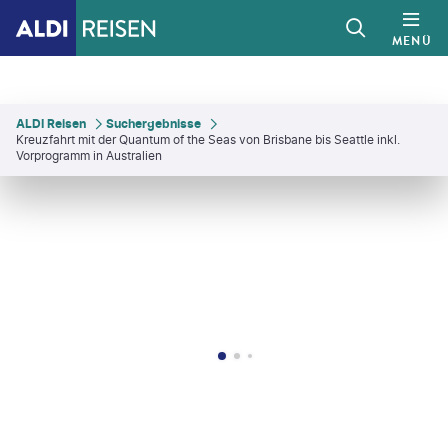
MENÜ
ALDI Reisen
Suchergebnisse
Kreuzfahrt mit der Quantum of the Seas von Brisbane bis Seattle inkl.
Vorprogramm in Australien
gerPhoto-gty
©
Fominayaphoto - shutterstock
©
filipefrazao - gty