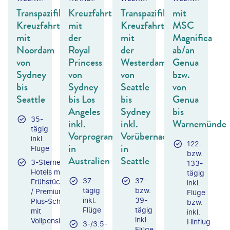
Transpazifik-
Kreuzfahrt
Transpazifik-
mit
Kreuzfahrt
mit
Kreuzfahrt
MSC
mit
der
mit
Magnifica
Noordam
Royal
der
ab/an
von
Princess
Westerdam
Genua
Sydney
von
von
bzw.
bis
Sydney
Seattle
von
Seattle
bis Los
bis
Genua
Angeles
Sydney
bis
35-
inkl.
inkl.
Warnemünde
tägig
Vorprogramm
Vorübernachtung
inkl.
122-
in
in
Flüge
bzw.
Australien
Seattle
3-Sterne-
133-
Hotels mit
tägig
37-
37-
Frühstück
inkl.
tägig
bzw.
/ Premium-
Flüge
inkl.
39-
Plus-Schiff
bzw.
Flüge
tägig
mit
inkl.
inkl.
Vollpension
Hinflug
3-/3.5-
Flüge