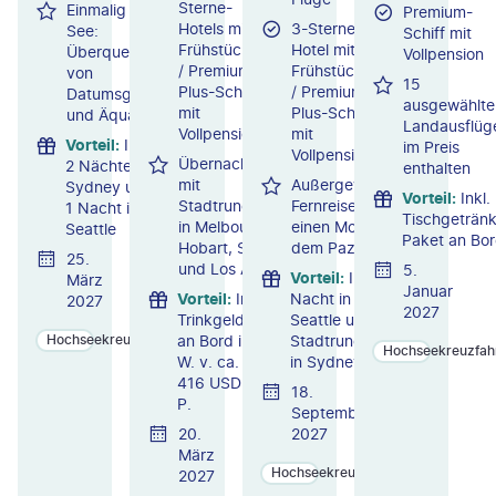
Sterne-
Einmalig auf
Premium-
Hotels mit
3-Sterne-
See:
Schiff mit
Frühstück
Hotel mit
Überquerung
Vollpension
/ Premium-
Frühstück
von
15
Plus-Schiff
/ Premium-
Datumsgrenze
ausgewählte
mit
Plus-Schiff
und Äquator
Landausflüg
Vollpension
mit
Vorteil
:
Inkl.
im Preis
Vollpension
Übernachtungen
2 Nächte in
enthalten
mit
Außergewöhnliche
Sydney und
Vorteil
:
Inkl.
Stadtrundfahrten
Fernreise: Über
1 Nacht in
Tischgeträn
in Melbourne,
einen Monat auf
Seattle
Paket an Bo
Hobart, Sydney
dem Pazifik
25.
und Los Angeles
5.
Vorteil
:
Inkl. 1
März
Januar
Vorteil
:
Inkl.
Nacht in
2027
2027
Trinkgelder
Seattle und
an Bord i.
Stadtrundfahrt
Hochseekreuzfahrten
Hochseekreuzfah
W. v. ca.
in Sydney
416 USD p.
18.
P.
September
20.
2027
März
Hochseekreuzfahrten
2027