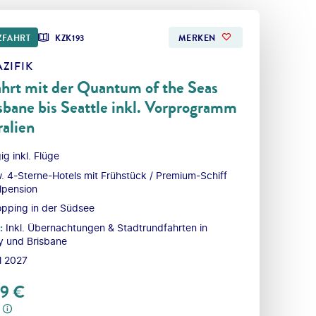
ZFAHRT
KZK193
MERKEN
ZIFIK
hrt mit der Quantum of the Seas
sbane bis Seattle inkl. Vorprogramm
ralien
ig inkl. Flüge
. 4-Sterne-Hotels mit Frühstück / ​Premium-Schiff
llpension
opping in der Südsee
:
Inkl. Übernachtungen & Stadtrundfahrten in
 und Brisbane
il 2027
99
€