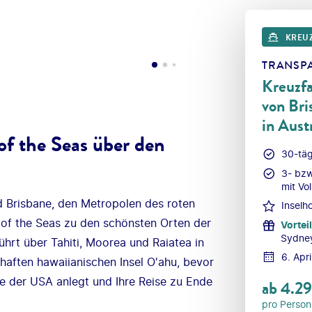
KREU
TRANSPA
Kreuzfa
von Bri
in Aust
f the Seas über den
30-täg
3- bzw
mit Vo
 Brisbane, den Metropolen des roten
Inselh
 of the Seas zu den schönsten Orten der
Vorteil
Sydney
ührt über Tahiti, Moorea und Raiatea in
6. Apr
haften hawaiianischen Insel O'ahu, bevor
te der USA anlegt und Ihre Reise zu Ende
ab
4.2
pro Person