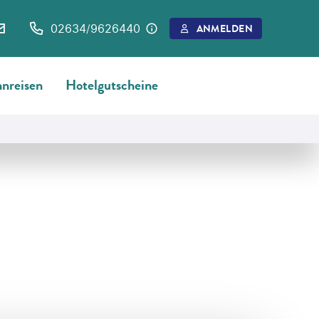
02634/9626440
ANMELDEN
nreisen
Hotelgutscheine