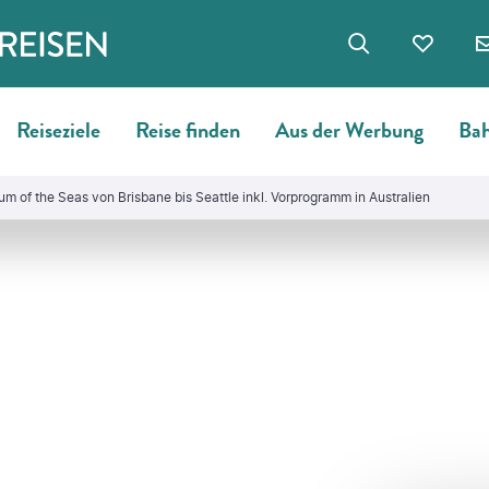
Reiseziele
Reise finden
Aus der Werbung
Bah
um of the Seas von Brisbane bis Seattle inkl. Vorprogramm in Australien
©
filipefrazao - gty