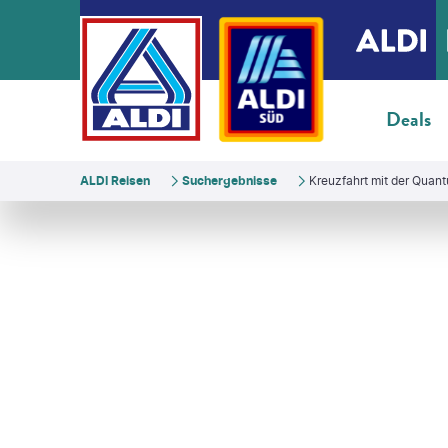
Deals
ALDI Reisen
Suchergebnisse
Kreuzfahrt mit der Quant
gerPhoto-gty
©
Fominayaphoto - shutterstock