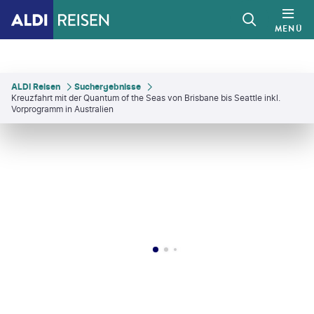
MENÜ
ALDI Reisen
Suchergebnisse
Kreuzfahrt mit der Quantum of the Seas von Brisbane bis Seattle inkl.
Vorprogramm in Australien
gerPhoto-gty
©
Fominayaphoto - shutterstock
©
filipefrazao - gty