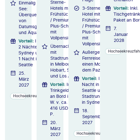
Sterne-
Einmalig auf
Hotels mit
3-Sterne-
Vorteil
:
Inkl.
See:
Frühstück
Hotel mit
Tischgeträn
Überquerung
/ Premium-
Frühstück
Paket an Bo
von
Plus-Schiff
/ Premium-
Datumsgrenze
7.
mit
Plus-Schiff
und Äquator
Januar
Vollpension
mit
2028
Vorteil
:
Inkl.
Vollpension
Übernachtungen
2 Nächte in
Hochseekreuzfah
mit
Außergewöhnliche
Sydney und
Stadtrundfahrten
Fernreise: Über
1 Nacht in
in Melbourne,
einen Monat auf
Seattle
Hobart, Sydney
dem Pazifik
25.
und Los Angeles
Vorteil
:
Inkl. 1
März
Vorteil
:
Inkl.
Nacht in
2027
Trinkgelder
Seattle und
an Bord i.
Stadtrundfahrt
Hochseekreuzfahrten
W. v. ca.
in Sydney
416 USD p.
18.
P.
September
20.
2027
März
Hochseekreuzfahrten
2027