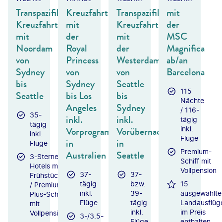
Transpazifik-
Kreuzfahrt
Transpazifik-
mit
Kreuzfahrt
mit
Kreuzfahrt
der
mit
der
mit
MSC
Noordam
Royal
der
Magnifica
von
Princess
Westerdam
ab/an
Sydney
von
von
Barcelona
bis
Sydney
Seattle
115
Seattle
bis Los
bis
Nächte
Angeles
Sydney
/ 116-
35-
inkl.
inkl.
tägig
tägig
Vorprogramm
Vorübernachtung
inkl.
inkl.
Flüge
in
in
Flüge
Premium-
Australien
Seattle
3-Sterne-
Schiff mit
Hotels mit
Vollpension
37-
37-
Frühstück
tägig
bzw.
15
/ Premium-
inkl.
39-
ausgewählte
Plus-Schiff
Flüge
tägig
Landausflüg
mit
inkl.
im Preis
Vollpension
3-/3.5-
Flüge
enthalten