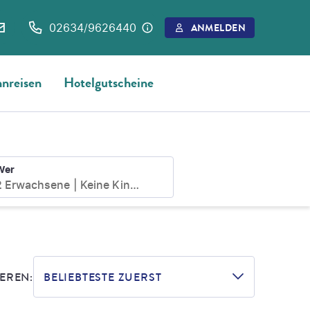
02634/9626440
ANMELDEN
nreisen
Hotelgutscheine
Wer
2 Erwachsene
Keine Kinder
EREN:
BELIEBTESTE ZUERST