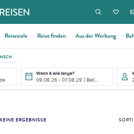
Reiseziele
Reise finden
Aus der Werbung
Bah
UNSCH
Wann & wie lange?
ode
09.08.26
–
07.08.29
Beliebig
E
SUCHERGEBNISSE
KEINE ERGEBNISSE
SORTI