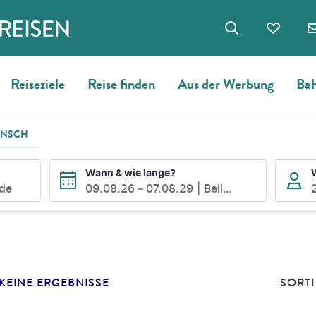
Reiseziele
Reise finden
Aus der Werbung
Bah
UNSCH
Wann & wie lange?
ode
09.08.26
–
07.08.29
Beliebig
E
SUCHERGEBNISSE
KEINE ERGEBNISSE
SORTI