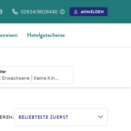
02634/9626440
ANMELDEN
nreisen
Hotelgutscheine
Wer
2 Erwachsene
Keine Kinder
EREN:
BELIEBTESTE ZUERST