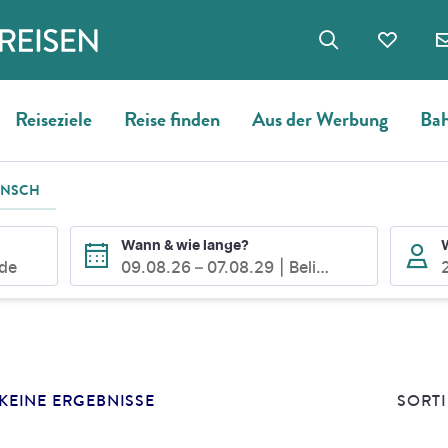
Reiseziele
Reise finden
Aus der Werbung
Bah
UNSCH
Wann & wie lange?
ode
09.08.26
–
07.08.29
Beliebig
E
SUCHERGEBNISSE
KEINE ERGEBNISSE
SORTI