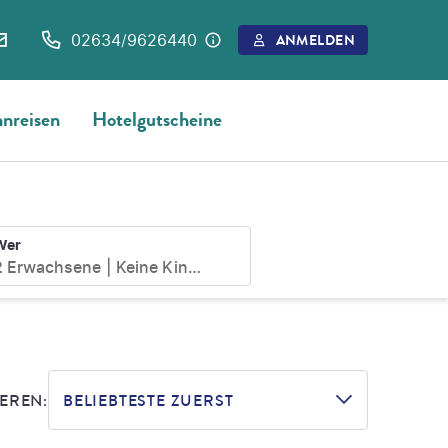
02634/9626440
ANMELDEN
nreisen
Hotelgutscheine
Wer
2 Erwachsene
Keine Kinder
EREN:
BELIEBTESTE ZUERST