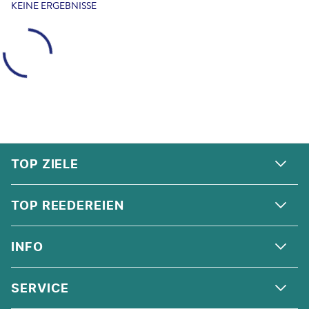
KEINE ERGEBNISSE
FOOTER
Footer navigation
TOP ZIELE
ALPEN
TOP REEDEREIEN
ANDALUSIEN
COSTA KREUZFAHRTEN
INFO
SKANDINAVIEN
MSC CRUISES
ORIENT
ÜBER UNS
SERVICE
CELEBRITY CRUISES