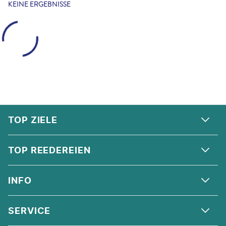
KEINE ERGEBNISSE
FOOTER
Footer navigation
TOP ZIELE
ALPEN
TOP REEDEREIEN
ANDALUSIEN
COSTA KREUZFAHRTEN
INFO
SKANDINAVIEN
MSC CRUISES
ORIENT
ÜBER UNS
SERVICE
CELEBRITY CRUISES