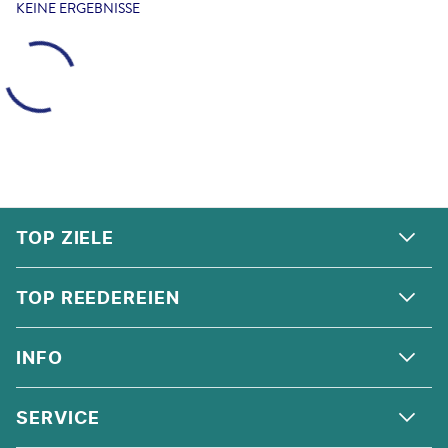
KEINE ERGEBNISSE
FOOTER
Footer navigation
TOP ZIELE
ALPEN
TOP REEDEREIEN
ANDALUSIEN
COSTA KREUZFAHRTEN
INFO
SKANDINAVIEN
MSC CRUISES
ORIENT
ÜBER UNS
SERVICE
CELEBRITY CRUISES