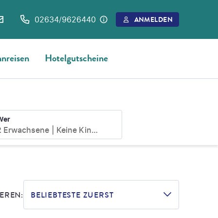
02634/9626440
ANMELDEN
nreisen
Hotelgutscheine
Wer
2 Erwachsene
Keine Kinder
EREN:
BELIEBTESTE ZUERST