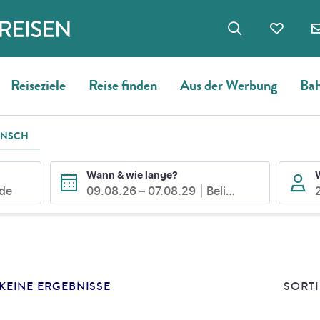
Reiseziele
Reise finden
Aus der Werbung
Bah
UNSCH
Wann & wie lange?
ode
09.08.26
–
07.08.29
Beliebig
E
SUCHERGEBNISSE
KEINE ERGEBNISSE
SORTI