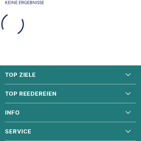
KEINE ERGEBNISSE
FOOTER
Footer navigation
TOP ZIELE
ALPEN
TOP REEDEREIEN
ANDALUSIEN
COSTA KREUZFAHRTEN
INFO
SKANDINAVIEN
MSC CRUISES
ORIENT
ÜBER UNS
SERVICE
CELEBRITY CRUISES